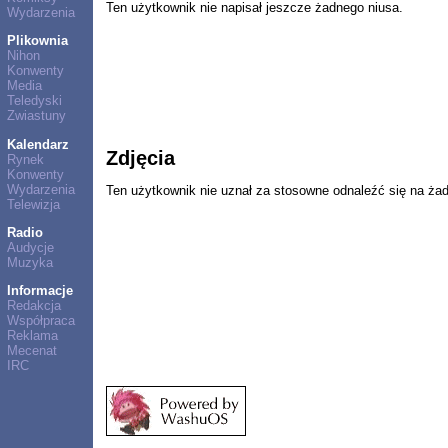
Ten użytkownik nie napisał jeszcze żadnego niusa.
Wydarzenia
Plikownia
Nihon
Konwenty
Media
Teledyski
Zwiastuny
Kalendarz
Zdjęcia
Rynek
Konwenty
Wydarzenia
Ten użytkownik nie uznał za stosowne odnaleźć się na ża
Telewizja
Radio
Audycje
Muzyka
Informacje
Redakcja
Współpraca
Reklama
Mecenat
IRC