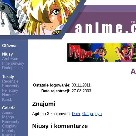
Główna
Niusy
Archiwum
Inne serwisy
Dodaj niusa
A
Teksty
Recenzje
Ostatnie logowanie:
03.11.2011
Konwenty
Felietony
Data rejestracji:
27.08.2003
Humor
Kiosk
Znajomi
Galerie
Anime
Agit ma 3 znajomych:
Dairi
,
Gargu
,
oyu
Manga
Konwenty
Niusy i komentarze
Cosplay
Fanarty
Komiksy