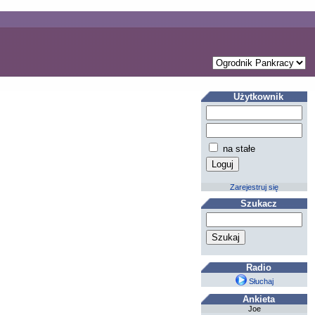
Użytkownik
na stałe
Zarejestruj się
Szukacz
Radio
Słuchaj
Ankieta
Joe