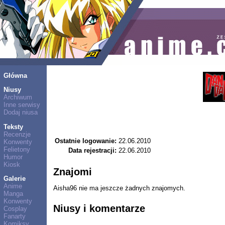
Główna
Niusy
Archiwum
Inne serwisy
Dodaj niusa
Teksty
Recenzje
Ostatnie logowanie:
22.06.2010
Konwenty
Felietony
Data rejestracji:
22.06.2010
Humor
Kiosk
Znajomi
Galerie
Anime
Aisha96 nie ma jeszcze żadnych znajomych.
Manga
Konwenty
Niusy i komentarze
Cosplay
Fanarty
Komiksy