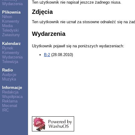
Ten użytkownik nie napisał jeszcze żadnego niusa.
Wydarzenia
Zdjęcia
Plikownia
Nihon
Konwenty
Ten użytkownik nie uznał za stosowne odnaleźć się na ża
Media
Teledyski
Wydarzenia
Zwiastuny
Kalendarz
Użytkownik pojawił się na poniższych wydarzeniach:
Rynek
Konwenty
B-2
(28.08.2010)
Wydarzenia
Telewizja
Radio
Audycje
Muzyka
Informacje
Redakcja
Współpraca
Reklama
Mecenat
IRC