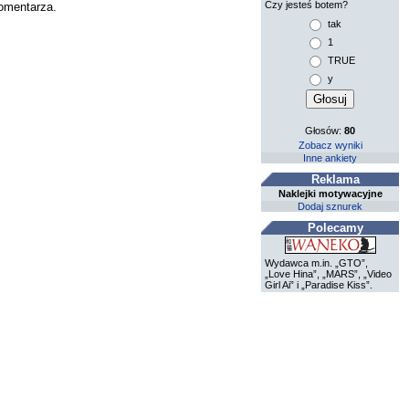
Czy jesteś botem?
komentarza.
tak
1
TRUE
y
Głosów:
80
Zobacz wyniki
Inne ankiety
Reklama
Naklejki motywacyjne
Dodaj sznurek
Polecamy
Wydawca m.in. „GTO”,
„Love Hina”, „MARS”, „Video
Girl Ai” i „Paradise Kiss”.