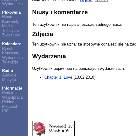
Wydarzenia
Niusy i komentarze
Plikownia
Nihon
Konwenty
Ten użytkownik nie napisał jeszcze żadnego niusa.
Media
Teledyski
Zdjęcia
Zwiastuny
Kalendarz
Ten użytkownik nie uznał za stosowne odnaleźć się na ża
Rynek
Konwenty
Wydarzenia
Wydarzenia
Telewizja
Użytkownik pojawił się na poniższych wydarzeniach:
Radio
Audycje
Chapter 1: Love
(13.02.2010)
Muzyka
Informacje
Redakcja
Współpraca
Reklama
Mecenat
IRC