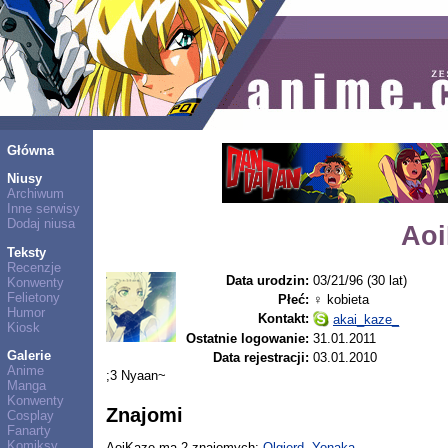
Główna
Niusy
Archiwum
Inne serwisy
Dodaj niusa
Aoi
Teksty
Recenzje
Data urodzin:
03/21/96 (30 lat)
Konwenty
Felietony
Płeć:
♀ kobieta
Humor
Kontakt:
akai_kaze_
Kiosk
Ostatnie logowanie:
31.01.2011
Galerie
Data rejestracji:
03.01.2010
Anime
;3 Nyaan~
Manga
Konwenty
Znajomi
Cosplay
Fanarty
Komiksy
AoiKaze ma 2 znajomych:
Olgierd
,
Yonaka