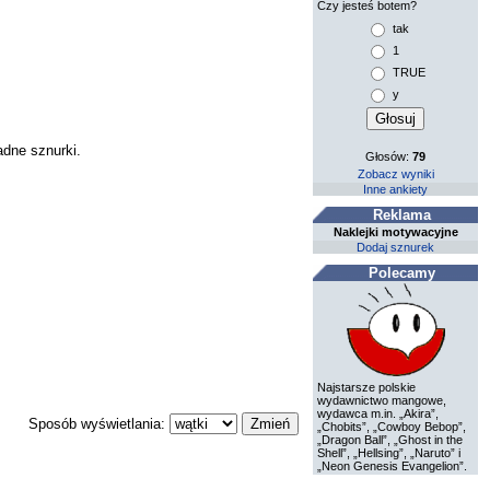
Czy jesteś botem?
tak
1
TRUE
y
adne sznurki.
Głosów:
79
Zobacz wyniki
Inne ankiety
Reklama
Naklejki motywacyjne
Dodaj sznurek
Polecamy
Najstarsze polskie
wydawnictwo mangowe,
wydawca m.in. „Akira”,
Sposób wyświetlania:
„Chobits”, „Cowboy Bebop”,
„Dragon Ball”, „Ghost in the
Shell”, „Hellsing”, „Naruto” i
„Neon Genesis Evangelion”.