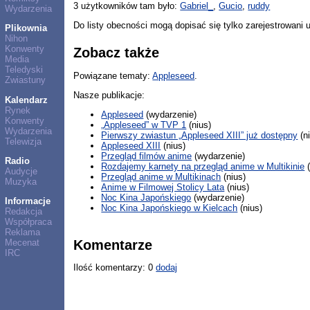
3 użytkowników tam było:
Gabriel_
,
Gucio
,
ruddy
Wydarzenia
Do listy obecności mogą dopisać się tylko zarejestrowani 
Plikownia
Nihon
Konwenty
Zobacz także
Media
Teledyski
Powiązane tematy:
Appleseed
.
Zwiastuny
Nasze publikacje:
Kalendarz
Rynek
Appleseed
(wydarzenie)
Konwenty
„Appleseed” w TVP 1
(nius)
Wydarzenia
Pierwszy zwiastun „Appleseed XIII” już dostępny
(n
Telewizja
Appleseed XIII
(nius)
Przegląd filmów anime
(wydarzenie)
Radio
Rozdajemy karnety na przegląd anime w Multikinie
(
Audycje
Przegląd anime w Multikinach
(nius)
Muzyka
Anime w Filmowej Stolicy Lata
(nius)
Noc Kina Japońskiego
(wydarzenie)
Informacje
Noc Kina Japońskiego w Kielcach
(nius)
Redakcja
Współpraca
Reklama
Komentarze
Mecenat
IRC
Ilość komentarzy: 0
dodaj