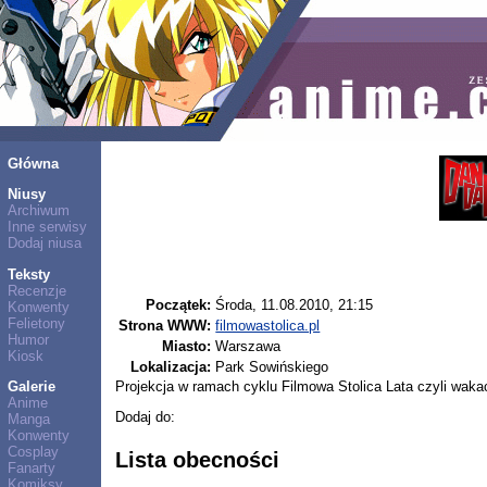
Główna
Niusy
Archiwum
Inne serwisy
Dodaj niusa
Teksty
Recenzje
Początek:
Środa, 11.08.2010, 21:15
Konwenty
Felietony
Strona WWW:
filmowastolica.pl
Humor
Miasto:
Warszawa
Kiosk
Lokalizacja:
Park Sowińskiego
Projekcja w ramach cyklu Filmowa Stolica Lata czyli wakac
Galerie
Anime
Dodaj do:
Manga
Konwenty
Cosplay
Lista obecności
Fanarty
Komiksy