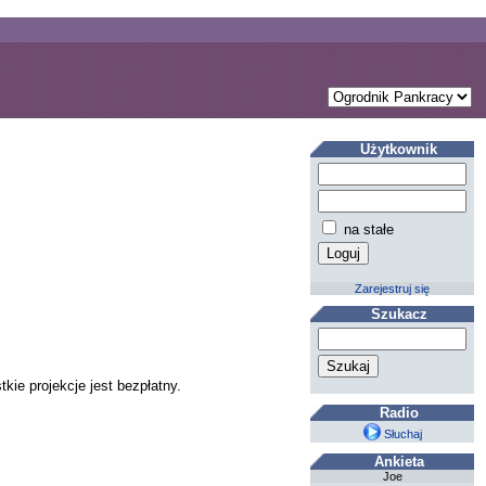
Użytkownik
na stałe
Zarejestruj się
Szukacz
ie projekcje jest bezpłatny.
Radio
Słuchaj
Ankieta
Joe