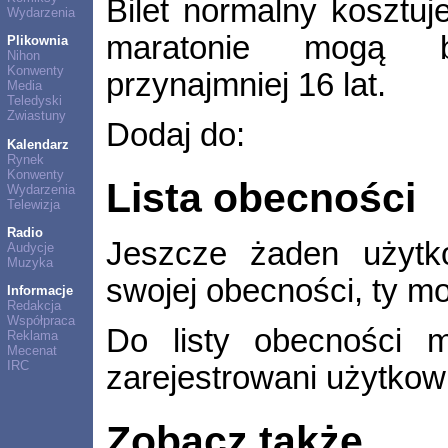
Bilet normalny kosztuj
Wydarzenia
maratonie mogą 
Plikownia
Nihon
Konwenty
przynajmniej 16 lat.
Media
Teledyski
Zwiastuny
Dodaj do:
Kalendarz
Rynek
Konwenty
Lista obecności
Wydarzenia
Telewizja
Radio
Jeszcze żaden użytko
Audycje
Muzyka
swojej obecności, ty m
Informacje
Redakcja
Współpraca
Do listy obecności m
Reklama
Mecenat
IRC
zarejestrowani użytkow
Zobacz także