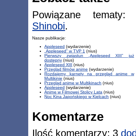
Powiązane tematy
Shinobi
.
Nasze publikacje:
Appleseed
(wydarzenie)
„Appleseed” w TVP 1
(nius)
Pierwszy zwiastun „Appleseed XIII” już
dostępny
(nius)
Appleseed XIII
(nius)
Przegląd filmów anime
(wydarzenie)
Rozdajemy karnety na przegląd anime w
Multikinie
(nius)
Przegląd anime w Multikinach
(nius)
Appleseed
(wydarzenie)
Anime w Filmowej Stolicy Lata
(nius)
Noc Kina Japońskiego w Kielcach
(nius)
Komentarze
Ilość komentarzy: 3
dod