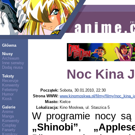
Główna
Niusy
Archiwum
Inne serwisy
Dodaj niusa
Noc Kina 
Teksty
Recenzje
Konwenty
Felietony
Początek:
Sobota, 30.01.2010, 22:30
Humor
Strona WWW:
www.kinomoskwa.pl/filmy/filmy/noc_kina_j
Kiosk
Miasto:
Kielce
Galerie
Lokalizacja:
Kino Moskwa, ul. Staszica 5
Anime
W programie nocy są p
Manga
Konwenty
„Shinobi”
,
„Apples
Cosplay
Fanarty
Komiksy