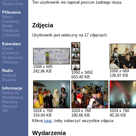
Ten użytkownik nie napisał jeszcze żadnego niusa.
Wydarzenia
Plikownia
Nihon
Konwenty
Zdjęcia
Media
Teledyski
Użytkownik jest widoczny na 17 zdjęciach:
Zwiastuny
Kalendarz
Rynek
Konwenty
Wydarzenia
Telewizja
1568 x 685
Radio
1000 x 669
242,86 KB
1050 x 3452
Audycje
139,97 KB
603,40 KB
Muzyka
Informacje
Redakcja
Współpraca
Reklama
Mecenat
1024 x 768
1024 x 768
1024 x 768
IRC
154,04 KB
190,66 KB
40,26 KB
Kliknij
tutaj
, żeby zobaczyć wszystkie zdjęcia.
Wydarzenia