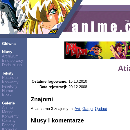
Główna
Niusy
Archiwum
Inne serwisy
Dodaj niusa
At
Teksty
Recenzje
Ostatnie logowanie:
15.10.2010
Konwenty
Felietony
Data rejestracji:
20.12.2008
Humor
Kiosk
Znajomi
Galerie
Anime
Atiasha ma 3 znajomych:
Avi
,
Gargu
,
Qudaci
Manga
Konwenty
Niusy i komentarze
Cosplay
Fanarty
Komiksy