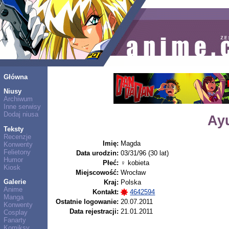
Główna
Niusy
Archiwum
Inne serwisy
Dodaj niusa
Ay
Teksty
Recenzje
Imię:
Magda
Konwenty
Felietony
Data urodzin:
03/31/96 (30 lat)
Humor
Płeć:
♀ kobieta
Kiosk
Miejscowość:
Wrocław
Galerie
Kraj:
Polska
Anime
Kontakt:
4642594
Manga
Ostatnie logowanie:
20.07.2011
Konwenty
Data rejestracji:
21.01.2011
Cosplay
Fanarty
Komiksy