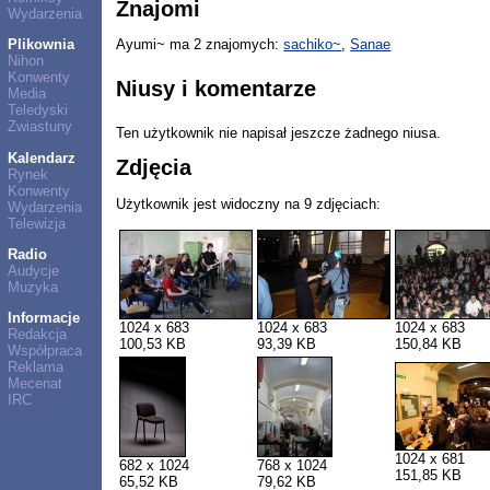
Znajomi
Wydarzenia
Plikownia
Ayumi~ ma 2 znajomych:
sachiko~
,
Sanae
Nihon
Konwenty
Niusy i komentarze
Media
Teledyski
Zwiastuny
Ten użytkownik nie napisał jeszcze żadnego niusa.
Kalendarz
Zdjęcia
Rynek
Konwenty
Użytkownik jest widoczny na 9 zdjęciach:
Wydarzenia
Telewizja
Radio
Audycje
Muzyka
Informacje
1024 x 683
1024 x 683
1024 x 683
Redakcja
100,53 KB
93,39 KB
150,84 KB
Współpraca
Reklama
Mecenat
IRC
1024 x 681
682 x 1024
768 x 1024
151,85 KB
65,52 KB
79,62 KB