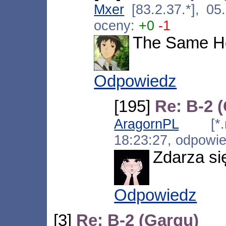
Mxer
[83.2.37.*], 0
oceny:
+0
-1
The Same H
Odpowiedz
[195]
Re: B-2 
AragornPL
[*.neo
18:23:27, odpowi
Zdarza si
Odpowiedz
[3]
Re: B-2 (Gargu)