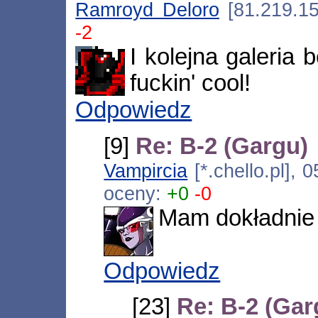
Ramroyd Deloro
[81.219.15
-2
I kolejna galeria 
fuckin' cool!
Odpowiedz
[9]
Re: B-2 (Gargu)
Vampircia
[*.chello.pl],
oceny:
+0
-0
Mam dokładnie
Odpowiedz
[23]
Re: B-2 (Gar