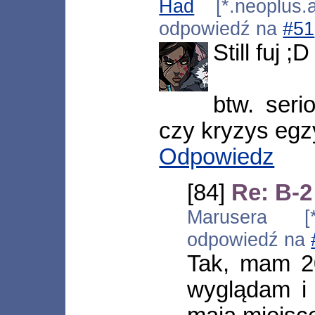
Had
[*.neoplus.a
odpowiedź na
#51
Still fuj ;D
btw. seri
czy kryzys egz
Odpowiedz
[84]
Re: B-2
Marusera [*
odpowiedź na
Tak, mam 20
wyglądam i 