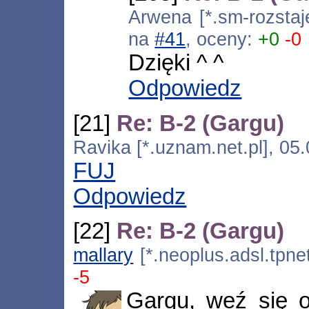
Arwena [*.sm-rozstaj
na
#41
, oceny:
+0
-0
Dzięki ^ ^
Odpowiedz
[21]
Re: B-2 (Gargu)
Ravika [*.uznam.net.pl], 05
FUJ
Odpowiedz
[22]
Re: B-2 (Gargu)
mallary
[*.neoplus.adsl.tpne
-5
Gargu, weź się o