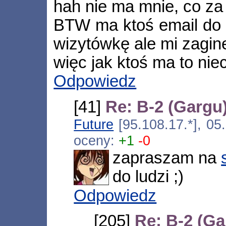
hah nie ma mnie, co za
BTW ma ktoś email do f
wizytówkę ale mi zagin
więc jak ktoś ma to nie
Odpowiedz
[41]
Re: B-2 (Gargu
Future
[95.108.17.*], 0
oceny:
+1
-0
zapraszam na
do ludzi ;)
Odpowiedz
[205]
Re: B-2 (Ga