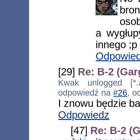
bro
osob
a wygłup
innego ;p
Odpowie
[29]
Re: B-2 (Gar
Kwak unlogged [*.ad
odpowiedź na
#26
, o
I znowu będzie 
Odpowiedz
[47]
Re: B-2 (