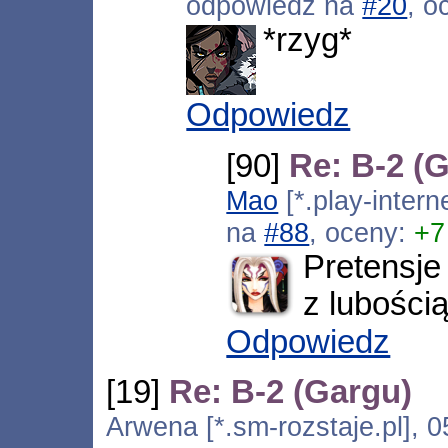
odpowiedź na
#20
, o
*rzyg*
Odpowiedz
[90]
Re: B-2 (
Mao
[*.play-inter
na
#88
, oceny:
+7
Pretensje
z lubością
Odpowiedz
[19]
Re: B-2 (Gargu)
Arwena [*.sm-rozstaje.pl], 