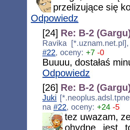
przelizujące się k
Odpowiedz
[24]
Re: B-2 (Gargu
Ravika [*.uznam.net.pl
#22
, oceny:
+7
-0
Buuuu, dostałaś minu
Odpowiedz
[26]
Re: B-2 (Gargu
Juki
[*.neoplus.adsl.tpne
na
#22
, oceny:
+24
-5
tez uwazam, ze
ohydne jest t