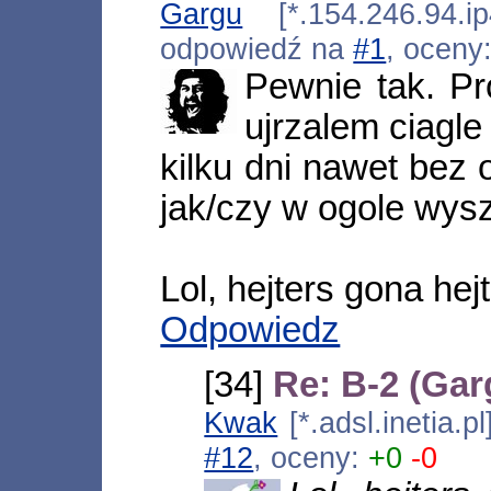
Gargu
[*.154.246.94.ip
odpowiedź na
#1
, oceny
Pewnie tak. Pr
ujrzalem ciagle
kilku dni nawet bez
jak/czy w ogole wysz
Lol, hejters gona hej
Odpowiedz
[34]
Re: B-2 (Gar
Kwak
[*.adsl.inetia.
#12
, oceny:
+0
-0