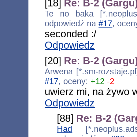
[18]
Re: B-2 (Gargu
Te no baka [*.neoplus.
odpowiedź na
#17
, ocen
seconded :/
Odpowiedz
[20]
Re: B-2 (Gargu
Arwena [*.sm-rozstaje.p
#17
, oceny:
+12
-2
uwierz mi, na żywo w
Odpowiedz
[88]
Re: B-2 (Gar
Had
[*.neoplus.ads