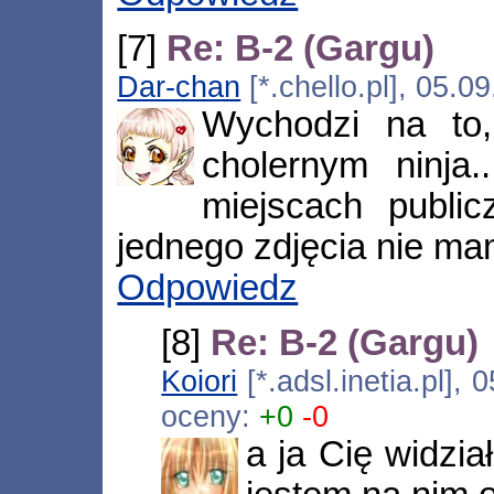
[7]
Re: B-2 (Gargu)
Dar-chan
[*.chello.pl], 05.
Wychodzi na to,
cholernym ninja
miejscach public
jednego zdjęcia nie mam
Odpowiedz
[8]
Re: B-2 (Gargu)
Koiori
[*.adsl.inetia.pl]
oceny:
+0
-0
a ja Cię widzia