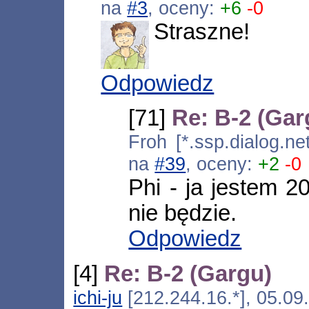
na
#3
, oceny:
+6
-0
Straszne!
Odpowiedz
[71]
Re: B-2 (Gar
Froh [*.ssp.dialog.ne
na
#39
, oceny:
+2
-0
Phi - ja jestem 
nie będzie.
Odpowiedz
[4]
Re: B-2 (Gargu)
ichi-ju
[212.244.16.*], 05.09