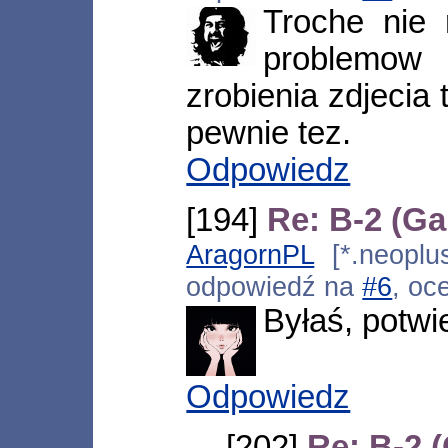
Troche nie
problemow
zrobienia zdjecia 
pewnie tez.
Odpowiedz
[194]
Re: B-2 (Ga
AragornPL
[*.neoplus
odpowiedź na
#6
, oc
Byłaś, potwi
Odpowiedz
[202]
Re: B-2 