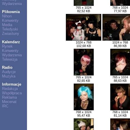
Wydarzenia
765 x 1024
768 x 1024
82,52 KB
77,97 KB
Plikownia
Nihon
Konwenty
Media
Teledyski
Zwiastuny
Kalendarz
1024 x 768
1024 x 768
Rynek
102,68 KB
86,99 KB
Konwenty
Wydarzenia
Telewizja
Radio
Audycje
Muzyka
765 x 1024
765 x 1024
82,65 KB
88,63 KB
Informacje
Redakcja
Współpraca
Reklama
Mecenat
IRC
768 x 1024
768 x 1024
95,47 KB
81,14 KB