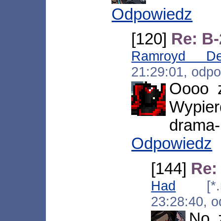
Odpowiedz
[120]
Re: B-
Ramroyd De
21:29:01, odp
Oooo z
Wypie
drama-
Odpowiedz
[144]
Re:
Had
[*.neo
23:28:40, 
No 