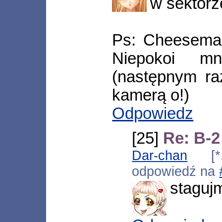
w sektorze
Ps: Cheeseman
Niepokoi mn
(następnym ra
kamerą o!)
Odpowiedz
[25]
Re: B-2
Dar-chan
[*.c
odpowiedź na
staguj