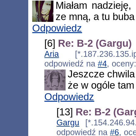
Miałam nadzieję,
ze mną, a tu buba 
Odpowiedz
[6]
Re: B-2 (Gargu)
Aria
[*.187.236.135.ip
odpowiedź na
#4
, oceny
Jeszcze chwila
że w ogóle tam
Odpowiedz
[13]
Re: B-2 (Gar
Gargu
[*.154.246.94.
odpowiedź na
#6
, oc