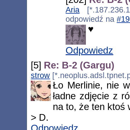
Aria
[*.187.236.13
odpowiedź na
#19
♥
Odpowiedz
[5]
Re: B-2 (Gargu)
strow
[*.neoplus.adsl.tpnet.
Ło Merlinie, nie w
ładne zdjęcie z ró
na to, że ten kto
> D.
Odpowiedz