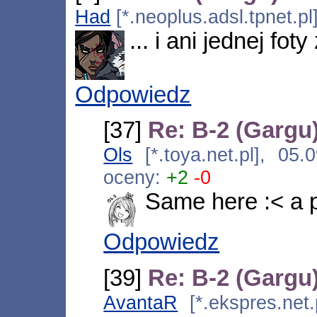
Had
[*.neoplus.adsl.tpnet.p
... i ani jednej fot
Odpowiedz
[37]
Re: B-2 (Gargu
Ols
[*.toya.net.pl], 05
oceny:
+2
-0
Same here :< a p
Odpowiedz
[39]
Re: B-2 (Gargu
AvantaR
[*.ekspres.net