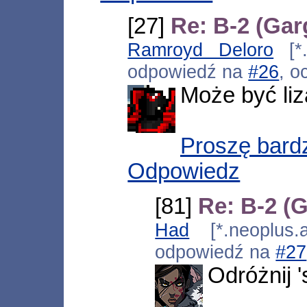
[27]
Re: B-2 (Gar
Ramroyd Deloro
[*.
odpowiedź na
#26
, o
Może być liz
Proszę bard
Odpowiedz
[81]
Re: B-2 (
Had
[*.neoplus.a
odpowiedź na
#27
Odróżnij '