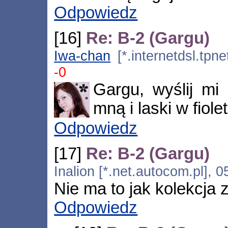
Odpowiedz
[16]
Re: B-2 (Gargu)
Iwa-chan
[*.internetdsl.tpn
-0
Gargu, wyślij mi
mną i laski w fiol
Odpowiedz
[17]
Re: B-2 (Gargu)
Inalion [*.net.autocom.pl], 
Nie ma to jak kolekcja z
Odpowiedz