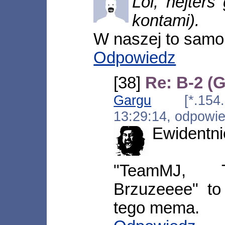
Lol, hejters
kontami).
W naszej to samo 
Odpowiedz
[38]
Re: B-2 (
Gargu
[*.154.24
13:29:14, odpowi
Ewidentn
"TeamMJ, T
Brzuzeeee" to
tego mema.