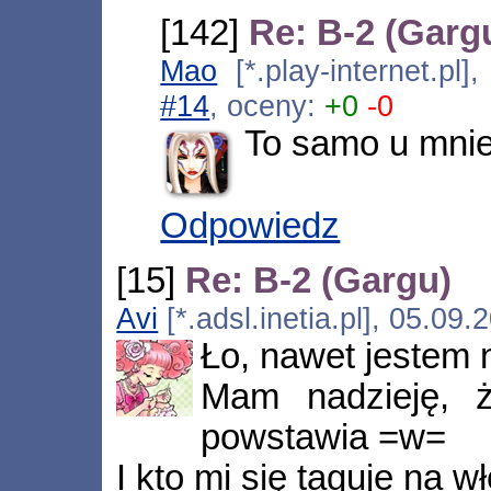
[142]
Re: B-2 (Garg
Mao
[*.play-internet.pl
#14
, oceny:
+0
-0
To samo u mnie
Odpowiedz
[15]
Re: B-2 (Gargu)
Avi
[*.adsl.inetia.pl], 05.09
Ło, nawet jestem 
Mam nadzieję, ż
powstawia =w=
I kto mi się taguje na 