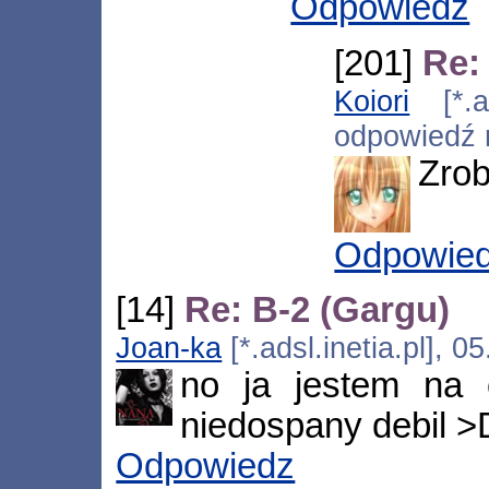
Odpowiedz
[201]
Re:
Koiori
[*.ad
odpowiedź
Zro
Odpowie
[14]
Re: B-2 (Gargu)
Joan-ka
[*.adsl.inetia.pl], 
no ja jestem na 
niedospany debil >
Odpowiedz