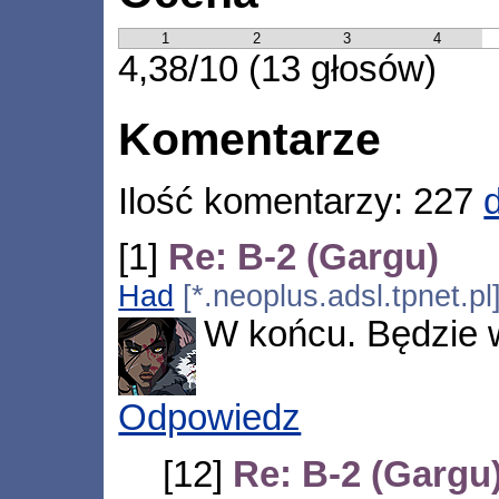
1
2
3
4
4,38/10 (13 głosów)
Komentarze
Ilość komentarzy: 227
[1]
Re: B-2 (Gargu)
Had
[*.neoplus.adsl.tpnet.p
W końcu. Będzie 
Odpowiedz
[12]
Re: B-2 (Gargu