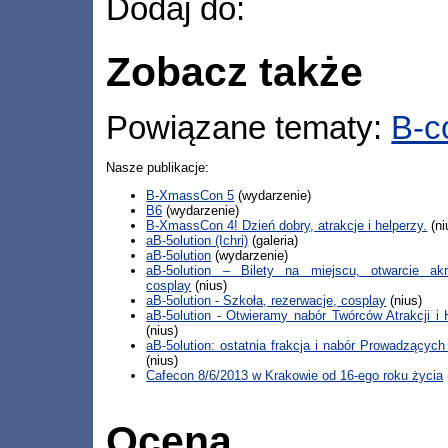
Dodaj do:
Zobacz także
Powiązane tematy:
B-c
Nasze publikacje:
B-XmassCon 5
(wydarzenie)
B6
(wydarzenie)
B-XmassCon 4! Dzień dobry, atrakcje i helperzy.
(ni
aB-5olution (Ichri)
(galeria)
aB-5olution
(wydarzenie)
aB-5olution – Bilety na miejscu, otwarcie akre
cosplay
(nius)
aB-5olution - Szkoła, rezerwacje, cosplay
(nius)
aB-5olution - Otwieramy nabór Twórców Atrakcji i 
(nius)
aB-5olution: ostatnia frakcja i nabór Prowadzących
(nius)
Cafecon 8/6/2013 w Krakowie od 16-ego roku życia
Ocena