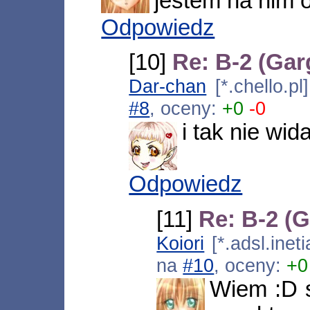
jestem na nim 
Odpowiedz
[10]
Re: B-2 (Gar
Dar-chan
[*.chello.p
#8
, oceny:
+0
-0
i tak nie wid
Odpowiedz
[11]
Re: B-2 (
Koiori
[*.adsl.inet
na
#10
, oceny:
+0
Wiem :D s