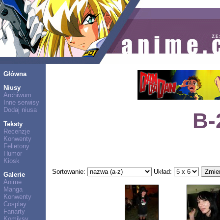
Główna
Niusy
Archiwum
Inne serwisy
Dodaj niusa
B-
Teksty
Recenzje
Konwenty
Felietony
Humor
Kiosk
Sortowanie:
Układ:
Galerie
Anime
Manga
Konwenty
Cosplay
Fanarty
Komiksy