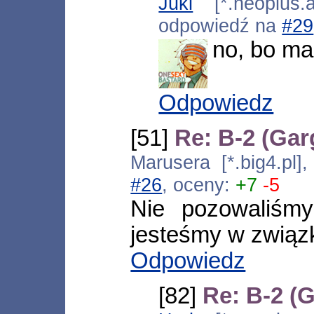
Juki
[*.neoplus.a
odpowiedź na
#29
no, bo ma
Odpowiedz
[51]
Re: B-2 (Gar
Marusera [*.big4.pl
#26
, oceny:
+7
-5
Nie pozowaliśmy
jesteśmy w związ
Odpowiedz
[82]
Re: B-2 (