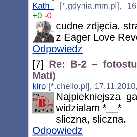
Kath_
[*.gdynia.mm.pl], 16
+0
-0
cudne zdjęcia. st
z Eager Love Rev
Odpowiedz
[7]
Re: B-2 – fotostu
Mati)
kiro
[*.chello.pl], 17.11.201
Najpiekniejsza ga
widzialam *__*
sliczna, sliczna.
Odpowiedz