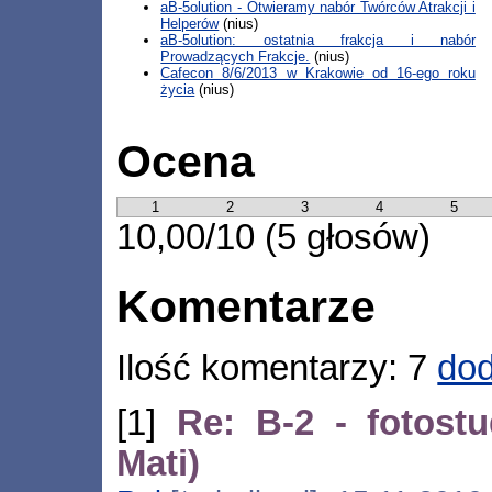
aB-5olution - Otwieramy nabór Twórców Atrakcji i
Helperów
(nius)
aB-5olution: ostatnia frakcja i nabór
Prowadzących Frakcje.
(nius)
Cafecon 8/6/2013 w Krakowie od 16-ego roku
życia
(nius)
Ocena
1
2
3
4
5
10,00/10 (5 głosów)
Komentarze
Ilość komentarzy: 7
dod
[1]
Re: B-2 - fotost
Mati)