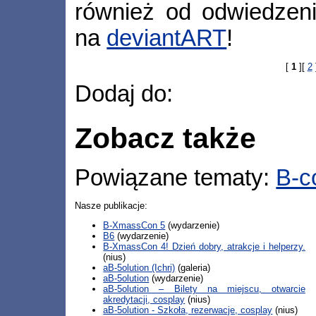
również od odwiedze
na
deviantART
!
[
1
][
2
Dodaj do:
Zobacz także
Powiązane tematy:
B-c
Nasze publikacje:
B-XmassCon 5
(wydarzenie)
B6
(wydarzenie)
B-XmassCon 4! Dzień dobry, atrakcje i helperzy.
(nius)
aB-5olution (Ichri)
(galeria)
aB-5olution
(wydarzenie)
aB-5olution – Bilety na miejscu, otwarcie
akredytacji, cosplay
(nius)
aB-5olution - Szkoła, rezerwacje, cosplay
(nius)