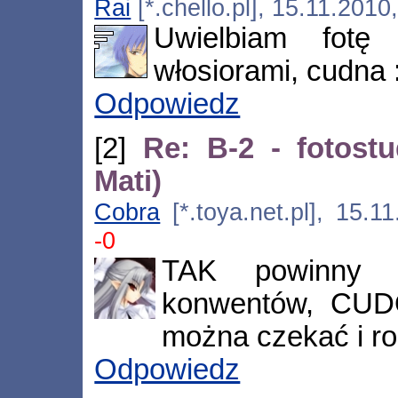
Rai
[*.chello.pl], 15.11.201
Uwielbiam fotę
włosiorami, cudna 
Odpowiedz
[2]
Re: B-2 - fotost
Mati)
Cobra
[*.toya.net.pl], 15.
-0
TAK powinny w
konwentów, CUDO
można czekać i ro
Odpowiedz