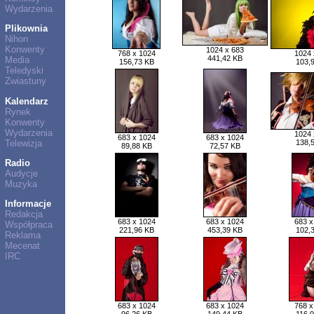
Wydarzenia
Plikownia
Nihon
Konwenty
1024 x 683
768 x 1024
1024 
441,42 KB
Media
156,73 KB
103,
Teledyski
Zwiastuny
Kalendarz
Rynek
Konwenty
Wydarzenia
1024 
683 x 1024
683 x 1024
Telewizja
138,
89,88 KB
72,57 KB
Radio
Audycje
Muzyka
Informacje
Redakcja
683 x 1024
683 x 1024
683 x
Współpraca
221,96 KB
453,39 KB
102,
Reklama
Mecenat
IRC
683 x 1024
683 x 1024
768 x