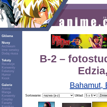
Główna
Niusy
Archiwum
Inne serwisy
Dodaj niusa
B-2 – fotostu
Teksty
Recenzje
Edzia,
Konwenty
Felietony
Humor
Kiosk
Bahamut, E
Galerie
Anime
Manga
Sortowanie:
Układ:
Konwenty
Cosplay
Fanarty
Komiksy