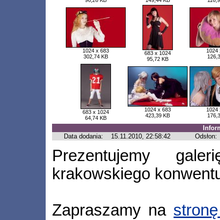
96,26 KB
149,44 KB
116,
1024 x 683
1024 
683 x 1024
302,74 KB
126,
95,72 KB
1024 x 683
1024 
683 x 1024
423,39 KB
176,
64,74 KB
Infor
Data dodania:
15.11.2010, 22:58:42
Odsłon:
Prezentujemy gale
krakowskiego konwentu
Zapraszamy na
stronę