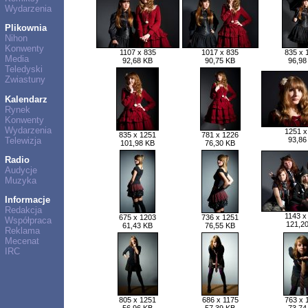
Wydarzenia
Plikownia
Nihon
Konwenty
1107 x 835
1017 x 835
835 x 
Media
92,68 KB
90,75 KB
96,98
Teledyski
Zwiastuny
Kalendarz
Rynek
Konwenty
Wydarzenia
1251 x
835 x 1251
781 x 1226
Telewizja
93,86
101,98 KB
76,30 KB
Radio
Audycje
Muzyka
Informacje
Redakcja
1143 x
675 x 1203
736 x 1251
Współpraca
121,2
61,43 KB
76,55 KB
Reklama
Mecenat
IRC
805 x 1251
686 x 1175
763 x 