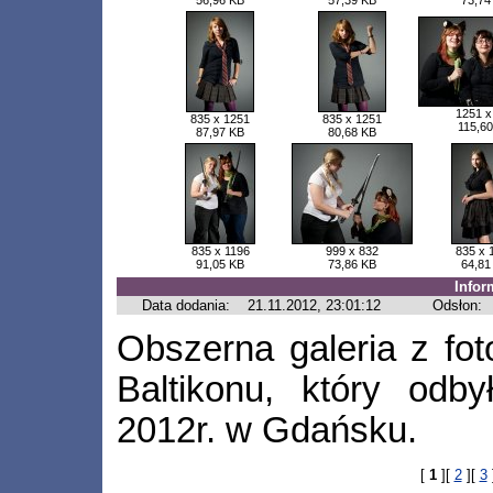
56,96 KB
57,39 KB
73,74
1251 x
835 x 1251
835 x 1251
115,6
87,97 KB
80,68 KB
835 x 1196
999 x 832
835 x 
91,05 KB
73,86 KB
64,81
Infor
Data dodania:
21.11.2012, 23:01:12
Odsłon:
Obszerna galeria z fot
Baltikonu, który odby
2012r. w Gdańsku.
[
1
][
2
][
3