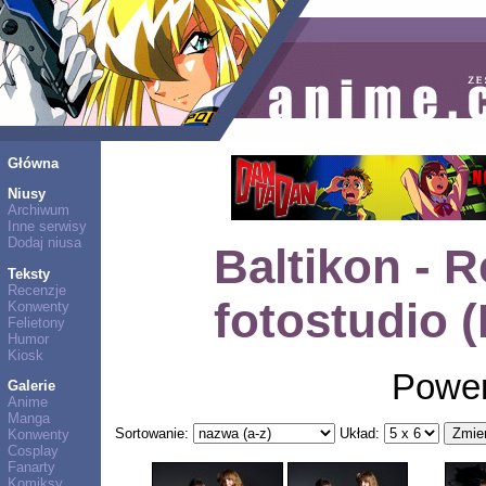
Główna
Niusy
Archiwum
Inne serwisy
Dodaj niusa
Baltikon - R
Teksty
Recenzje
fotostudio 
Konwenty
Felietony
Humor
Kiosk
Power
Galerie
Anime
Manga
Sortowanie:
Układ:
Konwenty
Cosplay
Fanarty
Komiksy