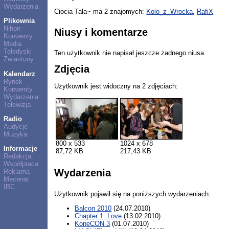
Wydarzenia
Ciocia Tala~ ma 2 znajomych:
Kolo_z_Wrocka
,
RafiX
Plikownia
Nihon
Niusy i komentarze
Konwenty
Media
Teledyski
Ten użytkownik nie napisał jeszcze żadnego niusa.
Zwiastuny
Zdjęcia
Kalendarz
Rynek
Użytkownik jest widoczny na 2 zdjęciach:
Konwenty
Wydarzenia
Telewizja
Radio
Audycje
Muzyka
800 x 533
1024 x 678
Informacje
87,72 KB
217,43 KB
Redakcja
Współpraca
Wydarzenia
Reklama
Mecenat
IRC
Użytkownik pojawił się na poniższych wydarzeniach:
Balcon 2010
(24.07.2010)
Chapter 1: Love
(13.02.2010)
KoneCON 3
(01.07.2010)