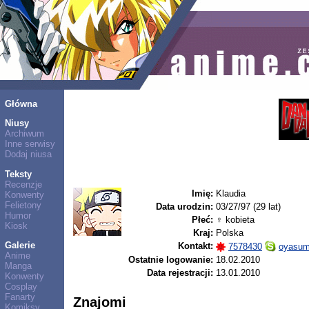
Główna
Niusy
Archiwum
Inne serwisy
Dodaj niusa
Teksty
Recenzje
Imię:
Klaudia
Konwenty
Felietony
Data urodzin:
03/27/97 (29 lat)
Humor
Płeć:
♀ kobieta
Kiosk
Kraj:
Polska
Galerie
Kontakt:
7578430
oyasum
Anime
Ostatnie logowanie:
18.02.2010
Manga
Data rejestracji:
13.01.2010
Konwenty
Cosplay
Fanarty
Znajomi
Komiksy