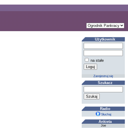
Użytkownik
na stałe
Zarejestruj się
Szukacz
Radio
Słuchaj
Ankieta
Joe