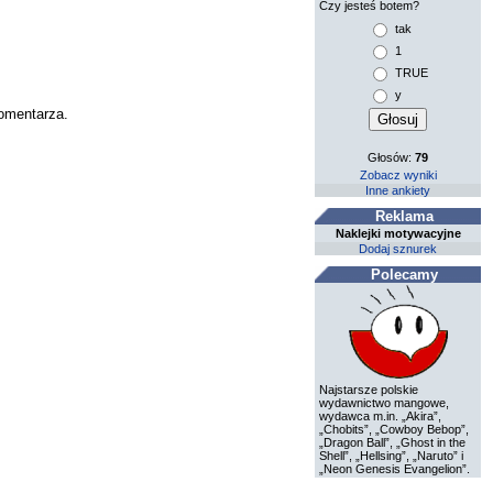
Czy jesteś botem?
tak
1
TRUE
y
komentarza.
Głosów:
79
Zobacz wyniki
Inne ankiety
Reklama
Naklejki motywacyjne
Dodaj sznurek
Polecamy
Najstarsze polskie
wydawnictwo mangowe,
wydawca m.in. „Akira”,
„Chobits”, „Cowboy Bebop”,
„Dragon Ball”, „Ghost in the
Shell”, „Hellsing”, „Naruto” i
„Neon Genesis Evangelion”.