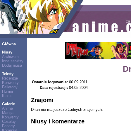
Główna
Niusy
Archiwum
Inne serwisy
Dodaj niusa
D
Teksty
Recenzje
Ostatnie logowanie:
06.09.2011
Konwenty
Felietony
Data rejestracji:
04.05.2004
Humor
Kiosk
Znajomi
Galerie
Anime
Drian nie ma jeszcze żadnych znajomych.
Manga
Konwenty
Niusy i komentarze
Cosplay
Fanarty
Komiksy