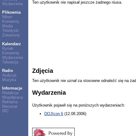
Ten użytkownik nie napisał jeszcze żadnego niusa.
Wydarzenia
Plikownia
Nihon
Konwenty
Media
Teledyski
Zwiastuny
Kalendarz
Rynek
Konwenty
Wydarzenia
Telewizja
Zdjęcia
Radio
Audycje
Muzyka
Ten użytkownik nie uznał za stosowne odnaleźć się na ża
Informacje
Wydarzenia
Redakcja
Współpraca
Reklama
Użytkownik pojawił się na poniższych wydarzeniach:
Mecenat
IRC
DOJIcon 6
(12.08.2006)