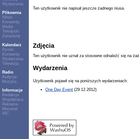
Wydarzenia
Ten użytkownik nie napisał jeszcze żadnego niusa.
Plikownia
Nihon
Konwenty
Media
Teledyski
Zwiastuny
Zdjęcia
Kalendarz
Rynek
Konwenty
Ten użytkownik nie uznał za stosowne odnaleźć się na ża
Wydarzenia
Telewizja
Wydarzenia
Radio
Audycje
Użytkownik pojawił się na poniższych wydarzeniach:
Muzyka
One Day Event
(29.12.2012)
Informacje
Redakcja
Współpraca
Reklama
Mecenat
IRC