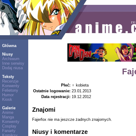
Główna
Niusy
Archiwum
Inne serwisy
Dodaj niusa
Faj
Teksty
Recenzje
Płeć:
♀ kobieta
Konwenty
Felietony
Ostatnie logowanie:
23.01.2013
Humor
Data rejestracji:
19.12.2012
Kiosk
Galerie
Znajomi
Anime
Manga
Fajerfox nie ma jeszcze żadnych znajomych.
Konwenty
Cosplay
Niusy i komentarze
Fanarty
Komiksy