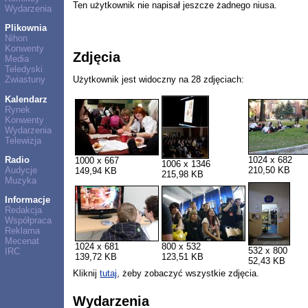
Ten użytkownik nie napisał jeszcze żadnego niusa.
Wydarzenia
Plikownia
Nihon
Konwenty
Zdjęcia
Media
Teledyski
Użytkownik jest widoczny na 28 zdjęciach:
Zwiastuny
Kalendarz
Rynek
Konwenty
Wydarzenia
Telewizja
Radio
1024 x 682
1000 x 667
1006 x 1346
Audycje
210,50 KB
149,94 KB
215,98 KB
Muzyka
Informacje
Redakcja
Współpraca
Reklama
Mecenat
1024 x 681
800 x 532
532 x 800
IRC
139,72 KB
123,51 KB
52,43 KB
Kliknij
tutaj
, żeby zobaczyć wszystkie zdjęcia.
Wydarzenia