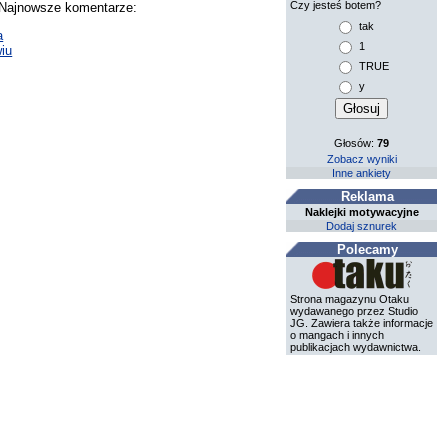
Czy jesteś botem?
. Najnowsze komentarze:
tak
a
1
iu
TRUE
y
Głosów:
79
Zobacz wyniki
Inne ankiety
Reklama
Naklejki motywacyjne
Dodaj sznurek
Polecamy
Strona magazynu Otaku
wydawanego przez Studio
JG. Zawiera także informacje
o mangach i innych
publikacjach wydawnictwa.