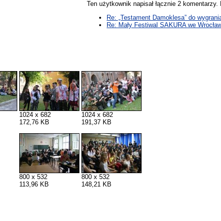
Ten użytkownik napisał łącznie 2 komentarzy
Re: „Testament Damoklesa” do wygrani
Re: Mały Festiwal SAKURA we Wrocław
1024 x 682
1024 x 682
172,76 KB
191,37 KB
800 x 532
800 x 532
113,96 KB
148,21 KB