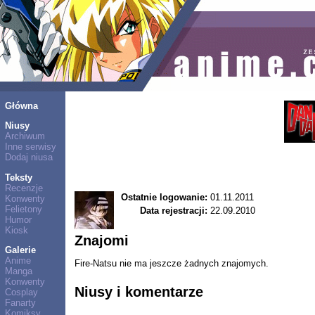
Główna
Niusy
Archiwum
Inne serwisy
Dodaj niusa
Teksty
Recenzje
Ostatnie logowanie:
01.11.2011
Konwenty
Felietony
Data rejestracji:
22.09.2010
Humor
Kiosk
Znajomi
Galerie
Anime
Fire-Natsu nie ma jeszcze żadnych znajomych.
Manga
Konwenty
Niusy i komentarze
Cosplay
Fanarty
Komiksy