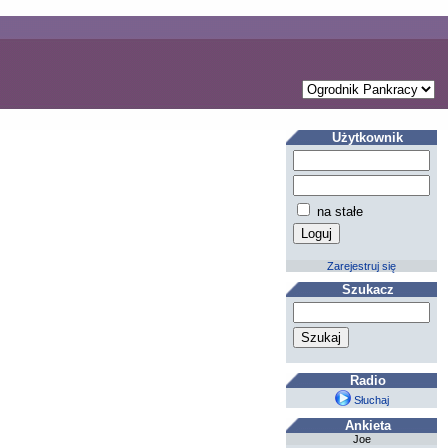
Użytkownik
na stałe
Zarejestruj się
Szukacz
Radio
Słuchaj
Ankieta
Joe