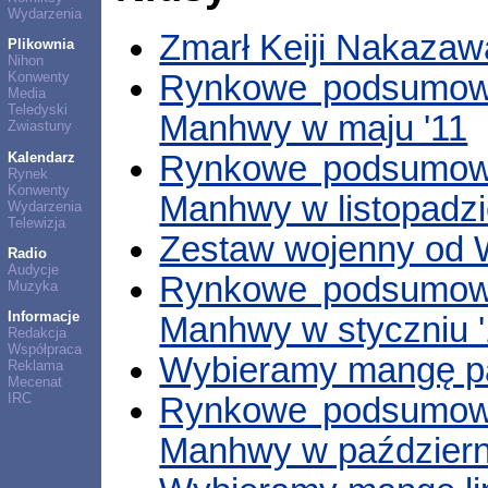
Wydarzenia
Zmarł Keiji Nakazaw
Plikownia
Nihon
Rynkowe podsumowa
Konwenty
Media
Teledyski
Manhwy w maju '11
Zwiastuny
Kalendarz
Rynkowe podsumowa
Rynek
Konwenty
Manhwy w listopadzi
Wydarzenia
Telewizja
Zestaw wojenny od
Radio
Audycje
Rynkowe podsumowa
Muzyka
Informacje
Manhwy w styczniu 
Redakcja
Współpraca
Wybieramy mangę pa
Reklama
Mecenat
IRC
Rynkowe podsumowa
Manhwy w październ