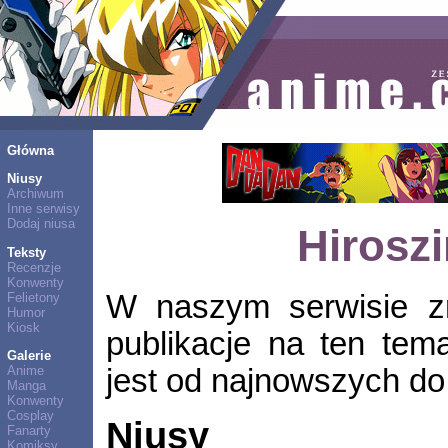
Główna
Niusy
Archiwum
Inne serwisy
Dodaj niusa
Hirosz
Teksty
Recenzje
Konwenty
W naszym serwisie zn
Felietony
Humor
Kiosk
publikacje na ten tem
Galerie
jest od najnowszych do 
Anime
Manga
Konwenty
Cosplay
Niusy
Fanarty
Komiksy