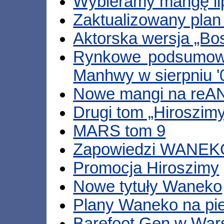
Wybieramy mangę li
Zaktualizowany pla
Aktorska wersja „B
Rynkowe podsumowa
Manhwy w sierpniu '
Nowe mangi na reAN
Drugi tom „Hiroszim
MARS tom 9
Zapowiedzi WANEK
Promocja Hiroszimy
Nowe tytuły Waneko
Plany Waneko na pi
Barefoot Gen w War