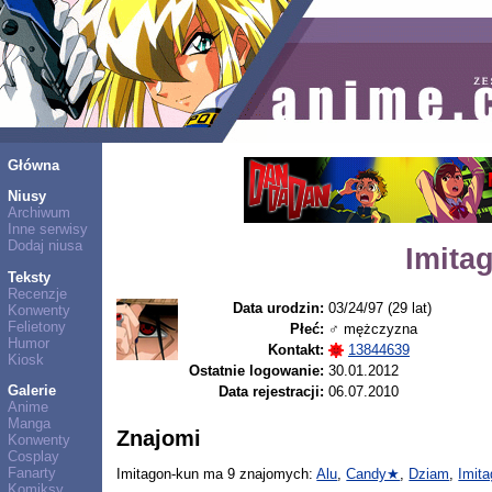
Główna
Niusy
Archiwum
Inne serwisy
Dodaj niusa
Imita
Teksty
Recenzje
Data urodzin:
03/24/97 (29 lat)
Konwenty
Felietony
Płeć:
♂ mężczyzna
Humor
Kontakt:
13844639
Kiosk
Ostatnie logowanie:
30.01.2012
Galerie
Data rejestracji:
06.07.2010
Anime
Manga
Znajomi
Konwenty
Cosplay
Fanarty
Imitagon-kun ma 9 znajomych:
Alu
,
Candy★
,
Dziam
,
Imit
Komiksy