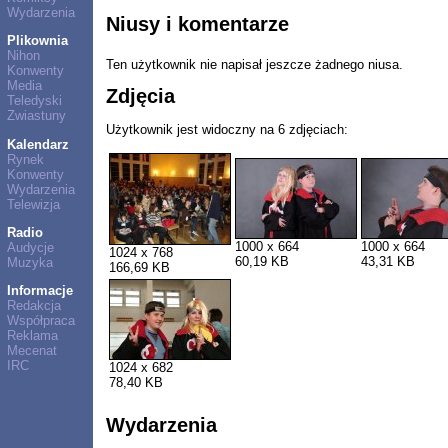
Wydarzenia
Niusy i komentarze
Plikownia
Nihon
Ten użytkownik nie napisał jeszcze żadnego niusa.
Konwenty
Media
Zdjęcia
Teledyski
Zwiastuny
Użytkownik jest widoczny na 6 zdjęciach:
Kalendarz
Rynek
Konwenty
Wydarzenia
Telewizja
Radio
1000 x 664
1000 x 664
Audycje
1024 x 768
60,19 KB
43,31 KB
Muzyka
166,69 KB
Informacje
Redakcja
Współpraca
Reklama
Mecenat
IRC
1024 x 682
78,40 KB
Wydarzenia