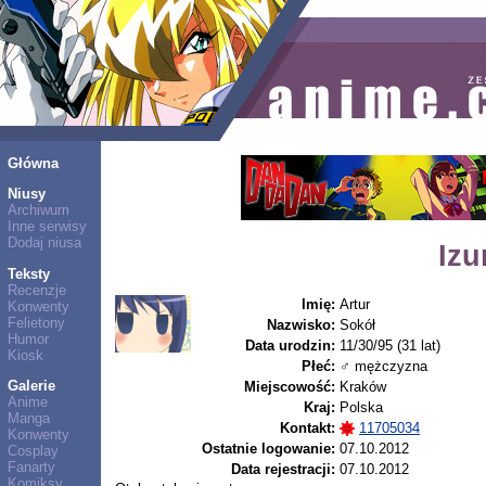
Główna
Niusy
Archiwum
Inne serwisy
Dodaj niusa
Izu
Teksty
Recenzje
Imię:
Artur
Konwenty
Felietony
Nazwisko:
Sokół
Humor
Data urodzin:
11/30/95 (31 lat)
Kiosk
Płeć:
♂ mężczyzna
Galerie
Miejscowość:
Kraków
Anime
Kraj:
Polska
Manga
Kontakt:
11705034
Konwenty
Ostatnie logowanie:
07.10.2012
Cosplay
Fanarty
Data rejestracji:
07.10.2012
Komiksy