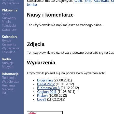
KawaiNeko ma 10 znajomych:
Cielu
,
Erlin
,
Kate'ówna
,
K
Wydarzenia
tomika
Plikownia
Niusy i komentarze
Nihon
Konwenty
Media
Ten użytkownik nie napisał jeszcze żadnego niusa.
Teledyski
Zwiastuny
Kalendarz
Rynek
Zdjęcia
Konwenty
Wydarzenia
Telewizja
Ten użytkownik nie uznał za stosowne odnaleźć się na ża
Radio
Wydarzenia
Audycje
Muzyka
Użytkownik pojawił się na poniższych wydarzeniach:
Informacje
Redakcja
B-3ginning
(27.08.2011)
Współpraca
BAKA 2K12
(10.11.2012)
Reklama
B-XmassCon 3
(01.12.2012)
Mecenat
Grojkon 2011
(11.03.2011)
IRC
Krakon
(10.08.2012)
Love3
(11.02.2012)