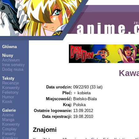
Główna
Niusy
Archiwum
Inne serwisy
Dodaj niusa
Kawa
Teksty
Recenzje
Data urodzin:
09/22/93 (33 lat)
Konwenty
Felietony
Płeć:
♀ kobieta
Humor
Miejscowość:
Bielsko-Biala
Kiosk
Kraj:
Polska
Galerie
Ostatnie logowanie:
13.09.2012
Anime
Data rejestracji:
19.08.2010
Manga
Konwenty
Znajomi
Cosplay
Fanarty
Komiksy