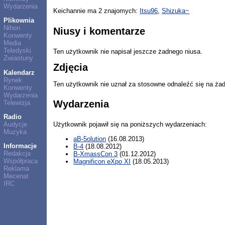
Wydarzenia
Keichannie ma 2 znajomych:
Itsu96
,
Shizuka~
Plikownia
Nihon
Niusy i komentarze
Konwenty
Media
Teledyski
Ten użytkownik nie napisał jeszcze żadnego niusa.
Zwiastuny
Zdjęcia
Kalendarz
Rynek
Ten użytkownik nie uznał za stosowne odnaleźć się na ża
Konwenty
Wydarzenia
Wydarzenia
Telewizja
Radio
Audycje
Użytkownik pojawił się na poniższych wydarzeniach:
Muzyka
aB-5olution
(16.08.2013)
Informacje
B-4
(18.08.2012)
Redakcja
B-XmassCon 3
(01.12.2012)
Współpraca
Magnificon eXpo XI
(18.05.2013)
Reklama
Mecenat
IRC