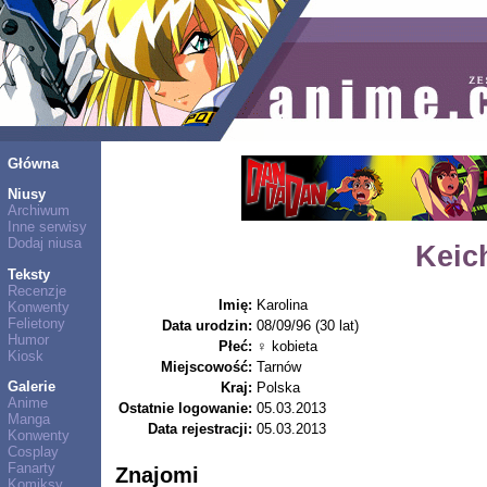
Główna
Niusy
Archiwum
Inne serwisy
Dodaj niusa
Keic
Teksty
Recenzje
Imię:
Karolina
Konwenty
Felietony
Data urodzin:
08/09/96 (30 lat)
Humor
Płeć:
♀ kobieta
Kiosk
Miejscowość:
Tarnów
Galerie
Kraj:
Polska
Anime
Ostatnie logowanie:
05.03.2013
Manga
Data rejestracji:
05.03.2013
Konwenty
Cosplay
Fanarty
Znajomi
Komiksy