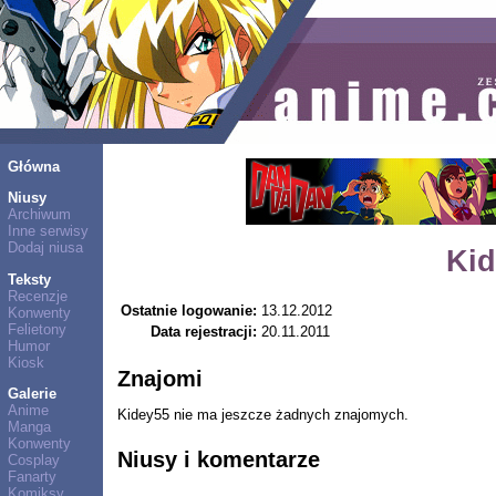
Główna
Niusy
Archiwum
Inne serwisy
Dodaj niusa
Kid
Teksty
Recenzje
Ostatnie logowanie:
13.12.2012
Konwenty
Felietony
Data rejestracji:
20.11.2011
Humor
Kiosk
Znajomi
Galerie
Anime
Kidey55 nie ma jeszcze żadnych znajomych.
Manga
Konwenty
Niusy i komentarze
Cosplay
Fanarty
Komiksy