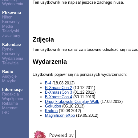
Ten użytkownik nie napisał jeszcze żadnego niusa.
Wydarzenia
Plikownia
Nihon
Konwenty
Media
Teledyski
Zwiastuny
Zdjęcia
Kalendarz
Rynek
Ten użytkownik nie uznał za stosowne odnaleźć się na ża
Konwenty
Wydarzenia
Wydarzenia
Telewizja
Radio
Użytkownik pojawił się na poniższych wydarzeniach:
Audycje
Muzyka
B-4
(18.08.2012)
B-XmassCon 2
(10.12.2011)
Informacje
B-XmassCon 3
(01.12.2012)
Redakcja
B-XmassCon 4
(30.11.2013)
Współpraca
Drugi krakowski Cosplay Walk
(17.08.2012)
Reklama
Gokudon
(05.10.2013)
Mecenat
Krakon
(10.08.2012)
IRC
Magnificon eXpo
(19.05.2012)