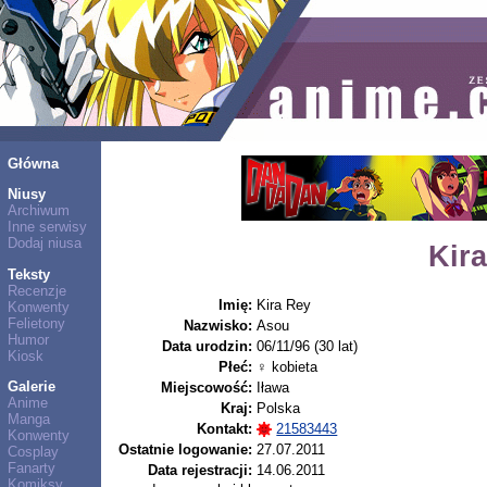
Główna
Niusy
Archiwum
Inne serwisy
Dodaj niusa
Kir
Teksty
Recenzje
Imię:
Kira Rey
Konwenty
Felietony
Nazwisko:
Asou
Humor
Data urodzin:
06/11/96 (30 lat)
Kiosk
Płeć:
♀ kobieta
Galerie
Miejscowość:
Iława
Anime
Kraj:
Polska
Manga
Kontakt:
21583443
Konwenty
Ostatnie logowanie:
27.07.2011
Cosplay
Fanarty
Data rejestracji:
14.06.2011
Komiksy