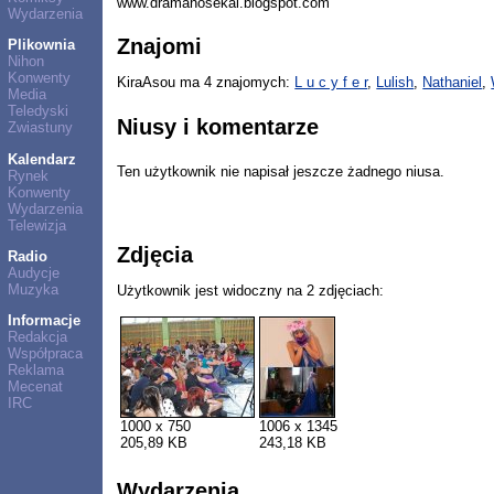
www.dramanosekai.blogspot.com
Wydarzenia
Znajomi
Plikownia
Nihon
Konwenty
KiraAsou ma 4 znajomych:
L u c y f e r
,
Lulish
,
Nathaniel
,
Media
Teledyski
Niusy i komentarze
Zwiastuny
Kalendarz
Ten użytkownik nie napisał jeszcze żadnego niusa.
Rynek
Konwenty
Wydarzenia
Telewizja
Zdjęcia
Radio
Audycje
Muzyka
Użytkownik jest widoczny na 2 zdjęciach:
Informacje
Redakcja
Współpraca
Reklama
Mecenat
IRC
1000 x 750
1006 x 1345
205,89 KB
243,18 KB
Wydarzenia