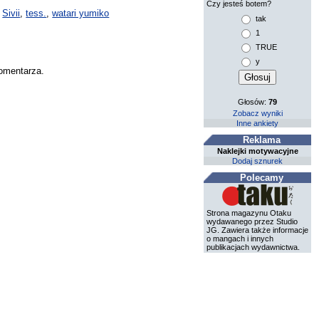
Czy jesteś botem?
,
Sivii
,
tess.
,
watari yumiko
tak
1
TRUE
y
komentarza.
Głosów:
79
Zobacz wyniki
Inne ankiety
Reklama
Naklejki motywacyjne
Dodaj sznurek
Polecamy
Strona magazynu Otaku
wydawanego przez Studio
JG. Zawiera także informacje
o mangach i innych
publikacjach wydawnictwa.