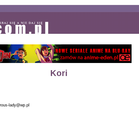
Kori
ous-lady@wp.pl