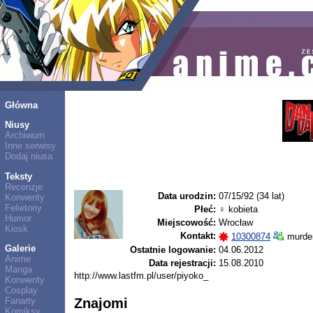
Główna
Niusy
Archiwum
Inne serwisy
Dodaj niusa
Teksty
Recenzje
Data urodzin:
07/15/92 (34 lat)
Konwenty
Felietony
Płeć:
♀ kobieta
Humor
Miejscowość:
Wrocław
Kiosk
Kontakt:
10300874
murder
Galerie
Ostatnie logowanie:
04.06.2012
Anime
Data rejestracji:
15.08.2010
Manga
http://www.lastfm.pl/user/piyoko_
Konwenty
Cosplay
Fanarty
Znajomi
Komiksy