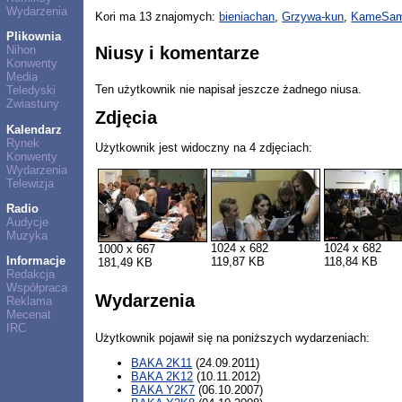
Wydarzenia
Kori ma 13 znajomych:
bieniachan
,
Grzywa-kun
,
KameSa
Plikownia
Niusy i komentarze
Nihon
Konwenty
Media
Ten użytkownik nie napisał jeszcze żadnego niusa.
Teledyski
Zwiastuny
Zdjęcia
Kalendarz
Rynek
Użytkownik jest widoczny na 4 zdjęciach:
Konwenty
Wydarzenia
Telewizja
Radio
Audycje
Muzyka
1024 x 682
1024 x 682
1000 x 667
Informacje
119,87 KB
118,84 KB
181,49 KB
Redakcja
Współpraca
Wydarzenia
Reklama
Mecenat
IRC
Użytkownik pojawił się na poniższych wydarzeniach:
BAKA 2K11
(24.09.2011)
BAKA 2K12
(10.11.2012)
BAKA Y2K7
(06.10.2007)