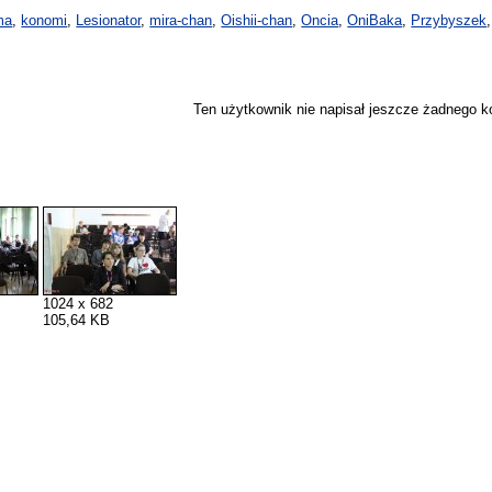
ma
,
konomi
,
Lesionator
,
mira-chan
,
Oishii-chan
,
Oncia
,
OniBaka
,
Przybyszek
Ten użytkownik nie napisał jeszcze żadnego 
1024 x 682
105,64 KB