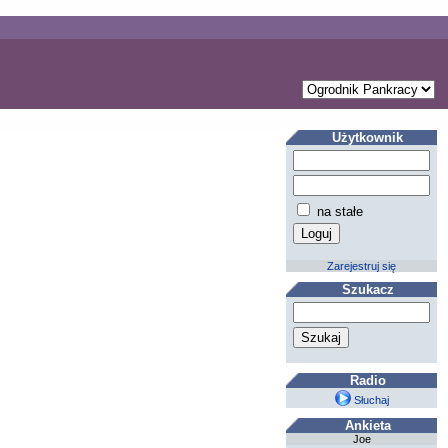
Użytkownik
na stałe
Zarejestruj się
Szukacz
Radio
Słuchaj
Ankieta
Joe