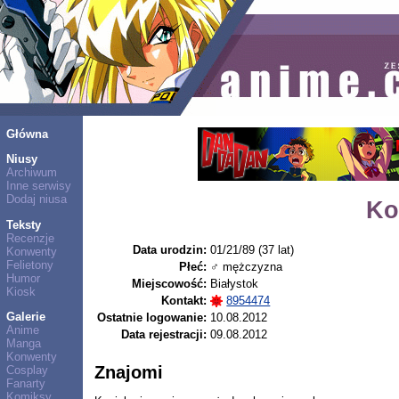
Główna
Niusy
Archiwum
Inne serwisy
Dodaj niusa
Ko
Teksty
Recenzje
Data urodzin:
01/21/89 (37 lat)
Konwenty
Felietony
Płeć:
♂ mężczyzna
Humor
Miejscowość:
Białystok
Kiosk
Kontakt:
8954474
Galerie
Ostatnie logowanie:
10.08.2012
Anime
Data rejestracji:
09.08.2012
Manga
Konwenty
Znajomi
Cosplay
Fanarty
Komiksy