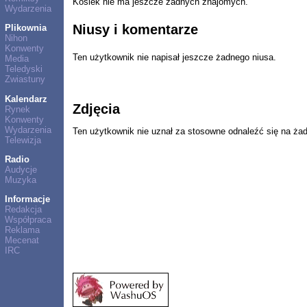
Kosiek nie ma jeszcze żadnych znajomych.
Wydarzenia
Niusy i komentarze
Plikownia
Nihon
Konwenty
Ten użytkownik nie napisał jeszcze żadnego niusa.
Media
Teledyski
Zwiastuny
Kalendarz
Zdjęcia
Rynek
Konwenty
Wydarzenia
Ten użytkownik nie uznał za stosowne odnaleźć się na ża
Telewizja
Radio
Audycje
Muzyka
Informacje
Redakcja
Współpraca
Reklama
Mecenat
IRC