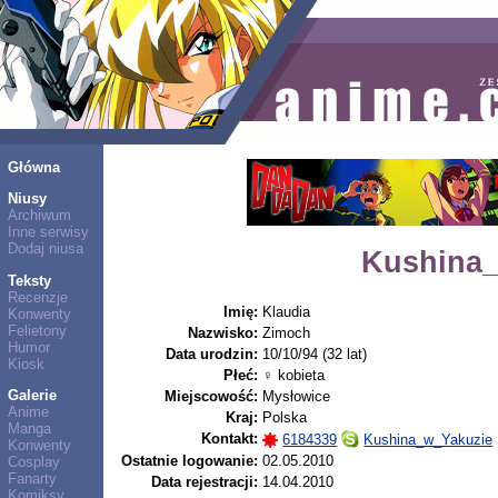
Główna
Niusy
Archiwum
Inne serwisy
Dodaj niusa
Kushina_
Teksty
Recenzje
Imię:
Klaudia
Konwenty
Felietony
Nazwisko:
Zimoch
Humor
Data urodzin:
10/10/94 (32 lat)
Kiosk
Płeć:
♀ kobieta
Galerie
Miejscowość:
Mysłowice
Anime
Kraj:
Polska
Manga
Kontakt:
6184339
Kushina_w_Yakuzie
Konwenty
Ostatnie logowanie:
02.05.2010
Cosplay
Fanarty
Data rejestracji:
14.04.2010
Komiksy