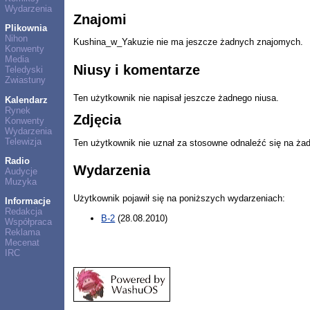
Wydarzenia
Znajomi
Plikownia
Nihon
Kushina_w_Yakuzie nie ma jeszcze żadnych znajomych.
Konwenty
Media
Niusy i komentarze
Teledyski
Zwiastuny
Ten użytkownik nie napisał jeszcze żadnego niusa.
Kalendarz
Rynek
Zdjęcia
Konwenty
Wydarzenia
Telewizja
Ten użytkownik nie uznał za stosowne odnaleźć się na ża
Radio
Wydarzenia
Audycje
Muzyka
Użytkownik pojawił się na poniższych wydarzeniach:
Informacje
Redakcja
B-2
(28.08.2010)
Współpraca
Reklama
Mecenat
IRC