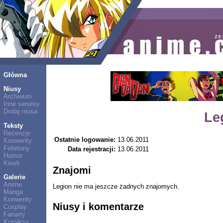
Główna
Niusy
Archiwum
Inne serwisy
Dodaj niusa
Le
Teksty
Recenzje
Ostatnie logowanie:
13.06.2011
Konwenty
Felietony
Data rejestracji:
13.06.2011
Humor
Kiosk
Znajomi
Galerie
Anime
Legion nie ma jeszcze żadnych znajomych.
Manga
Konwenty
Niusy i komentarze
Cosplay
Fanarty
Komiksy