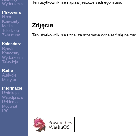
Ten użytkownik nie napisał jeszcze żadnego niusa.
Wydarzenia
Plikownia
Nihon
Konwenty
Zdjęcia
Media
Teledyski
Ten użytkownik nie uznał za stosowne odnaleźć się na ża
Zwiastuny
Kalendarz
Rynek
Konwenty
Wydarzenia
Telewizja
Radio
Audycje
Muzyka
Informacje
Redakcja
Współpraca
Reklama
Mecenat
IRC