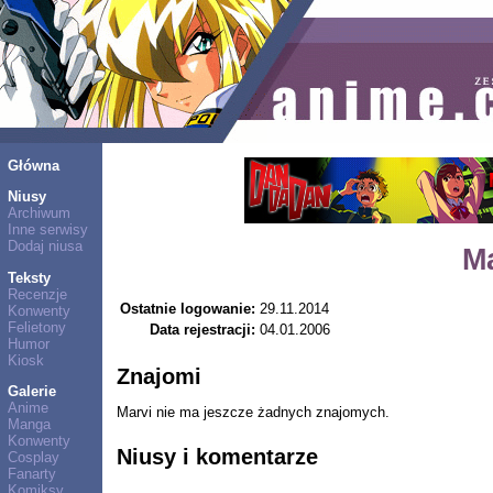
Główna
Niusy
Archiwum
Inne serwisy
Dodaj niusa
M
Teksty
Recenzje
Ostatnie logowanie:
29.11.2014
Konwenty
Felietony
Data rejestracji:
04.01.2006
Humor
Kiosk
Znajomi
Galerie
Anime
Marvi nie ma jeszcze żadnych znajomych.
Manga
Konwenty
Niusy i komentarze
Cosplay
Fanarty
Komiksy