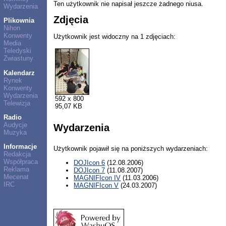
Ten użytkownik nie napisał jeszcze żadnego niusa.
Wydarzenia
Zdjęcia
Plikownia
Nihon
Konwenty
Użytkownik jest widoczny na 1 zdjęciach:
Media
Teledyski
Zwiastuny
Kalendarz
Rynek
Konwenty
Wydarzenia
592 x 800
Telewizja
95,07 KB
Radio
Audycje
Wydarzenia
Muzyka
Informacje
Użytkownik pojawił się na poniższych wydarzeniach:
Redakcja
Współpraca
DOJIcon 6
(12.08.2006)
Reklama
DOJIcon 7
(11.08.2007)
Mecenat
MAGNIFIcon IV
(11.03.2006)
IRC
MAGNIFIcon V
(24.03.2007)