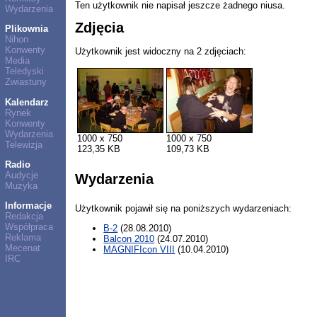
Ten użytkownik nie napisał jeszcze żadnego niusa.
Wydarzenia
Zdjęcia
Plikownia
Nihon
Konwenty
Użytkownik jest widoczny na 2 zdjęciach:
Media
Teledyski
Zwiastuny
Kalendarz
Rynek
Konwenty
Wydarzenia
1000 x 750
1000 x 750
Telewizja
123,35 KB
109,73 KB
Radio
Audycje
Wydarzenia
Muzyka
Informacje
Użytkownik pojawił się na poniższych wydarzeniach:
Redakcja
Współpraca
B-2
(28.08.2010)
Reklama
Balcon 2010
(24.07.2010)
Mecenat
MAGNIFIcon VIII
(10.04.2010)
IRC