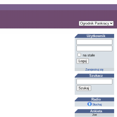
Użytkownik
na stałe
Zarejestruj się
Szukacz
Radio
Słuchaj
Ankieta
Joe