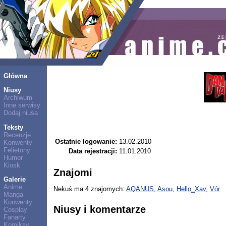
Główna
Niusy
Archiwum
Inne serwisy
Dodaj niusa
Teksty
Recenzje
Ostatnie logowanie:
13.02.2010
Konwenty
Felietony
Data rejestracji:
11.01.2010
Humor
Kiosk
Znajomi
Galerie
Anime
Nekuś ma 4 znajomych:
AQANUS
,
Asou
,
Hello_Xav
,
Vór
Manga
Konwenty
Niusy i komentarze
Cosplay
Fanarty
Komiksy