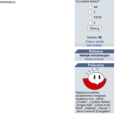
Czy jesteś botem?
komentarza.
tak
1
TRUE
y
Głosów:
80
Zobacz wyniki
Inne ankiety
Reklama
Naklejki motywacyjne
Dodaj sznurek
Polecamy
Najstarsze polskie
wydawnictwo mangowe,
wydawca m.in. „Akira”,
„Chobits”, „Cowboy Bebop”,
„Dragon Ball”, „Ghost in the
Shell”, „Hellsing”, „Naruto” i
„Neon Genesis Evangelion”.