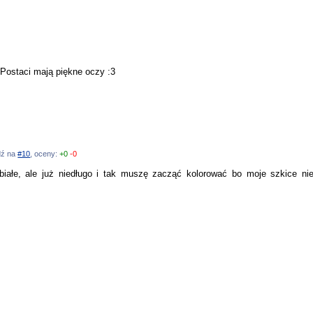
Postaci mają piękne oczy :3
edź na
#10
, oceny:
+0
-0
-białe, ale już niedługo i tak muszę zacząć kolorować bo moje szkice n