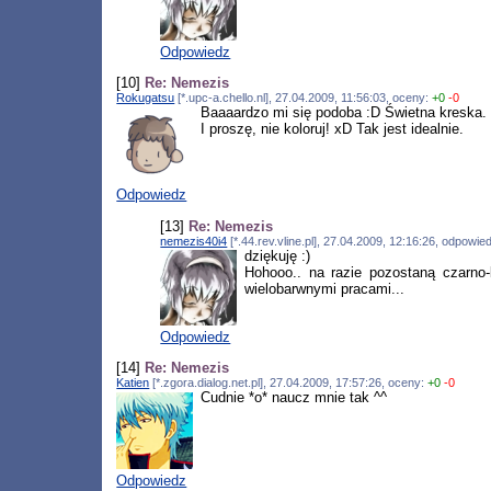
Odpowiedz
[10]
Re: Nemezis
Rokugatsu
[*.upc-a.chello.nl], 27.04.2009, 11:56:03, oceny:
+0
-0
Baaaardzo mi się podoba :D Świetna kreska. 
I proszę, nie koloruj! xD Tak jest idealnie.
Odpowiedz
[13]
Re: Nemezis
nemezis40i4
[*.44.rev.vline.pl], 27.04.2009, 12:16:26, odpowi
dziękuję :)
Hohooo.. na razie pozostaną czarno
wielobarwnymi pracami...
Odpowiedz
[14]
Re: Nemezis
Katien
[*.zgora.dialog.net.pl], 27.04.2009, 17:57:26, oceny:
+0
-0
Cudnie *o* naucz mnie tak ^^
Odpowiedz