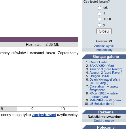
Czy jesteś botem?
tak
1
TRUE
y
Głosów:
79
Rozmiar:
2,36 MB
Zobacz wyniki
Inne ankiety
pomocy ołówków i czasami tuszu. Zapraszamy
Gorące galerie
Orient Hadal
BAKA Y2K4 (Yen)
Asucon 3 (Lord Raven)
Asucon 2 (Lord Raven)
Dragon Ball AF
Dzień Kwitnącej Wiśni
2010 (Gargu)
Crystalicum – tapety
świąteczne
PAcon 2013 – ludzie
(Lurker_pas)
MAGNIFIcon VI (Kwak)
aB-5olution (Ichri)
8
9
10
Reklama
 oceny mogą tylko
zarejestrowani
użytkownicy.
Naklejki motywacyjne
Dodaj sznurek
Polecamy