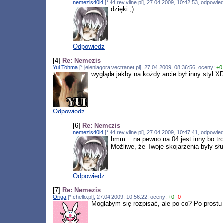
nemezis40i4
[*.44.rev.vline.pl], 27.04.2009, 10:42:53, odpowi
dzięki ;)
Odpowiedz
[4]
Re: Nemezis
Yui Tohma
[*.jeleniagora.vectranet.pl], 27.04.2009, 08:36:56, oceny:
+0
wygląda jakby na kożdy arcie był inny styl X
Odpowiedz
[6]
Re: Nemezis
nemezis40i4
[*.44.rev.vline.pl], 27.04.2009, 10:47:41, odpowi
hmm... na pewno na 04 jest inny bo t
Możliwe, że Twoje skojarzenia były s
Odpowiedz
[7]
Re: Nemezis
Origa
[*.chello.pl], 27.04.2009, 10:56:22, oceny:
+0
-0
Mogłabym się rozpisać, ale po co? Po prostu ś