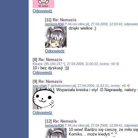
Odpowiedz
[11]
Re: Nemezis
nemezis40i4
[*.44.rev.vline.pl], 27.04.2009, 12:03:43, odpowi
dzięki wielkie ;)
Odpowiedz
[8]
Re: Nemezis
Kisara- [95.160.157.*], 27.04.2009, 11:00:22, oceny:
+0
-0
10 i bez dyskusji :)))
Odpowiedz
[9]
Re: Nemezis
sos-chan
[*.globalconnect.pl], 27.04.2009, 11:52:21, oceny:
+0
-0
Wspaniała kreska i styl :D Naprawdę, należy 
Odpowiedz
[12]
Re: Nemezis
nemezis40i4
[*.44.rev.vline.pl], 27.04.2009, 12:08:41, odpowi
10 wow! Bardzo się cieszę, że miło się 
Komiks... może kiedyś ^_^