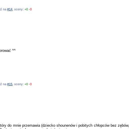
edź na
#14
, oceny:
+0
-0
lorować ^^
edź na
#15
, oceny:
+0
-0
 który do mnie przemawia (dziecko shounenów i pobitych chłopców bez zębów, d