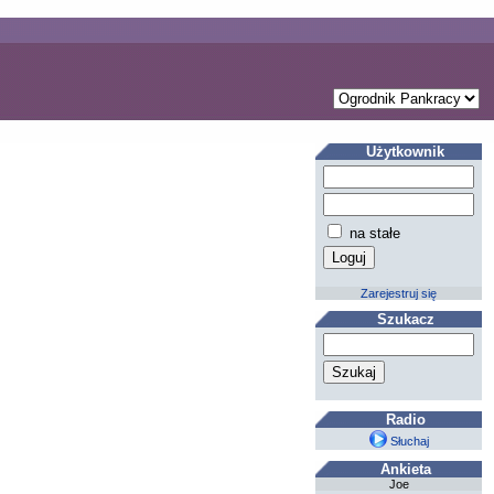
Użytkownik
na stałe
Zarejestruj się
Szukacz
Radio
Słuchaj
Ankieta
Joe