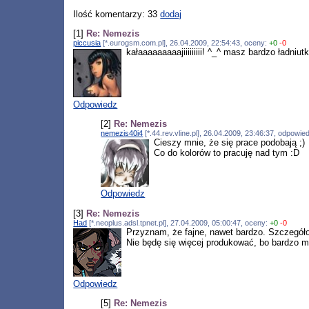
Ilość komentarzy: 33
dodaj
[1]
Re: Nemezis
piccusia
[*.eurogsm.com.pl], 26.04.2009, 22:54:43, oceny:
+0
-0
kałaaaaaaaaajiiiiiiiii! ^_^ masz bardzo ładniu
Odpowiedz
[2]
Re: Nemezis
nemezis40i4
[*.44.rev.vline.pl], 26.04.2009, 23:46:37, odpowi
Cieszy mnie, że się prace podobają ;)
Co do kolorów to pracuję nad tym :D
Odpowiedz
[3]
Re: Nemezis
Had
[*.neoplus.adsl.tpnet.pl], 27.04.2009, 05:00:47, oceny:
+0
-0
Przyznam, że fajne, nawet bardzo. Szczegół
Nie będę się więcej produkować, bo bardzo mi 
Odpowiedz
[5]
Re: Nemezis