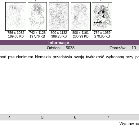
756 x 1032
742 x 1128
800 x 1132
800 x 1161
754 x 1059
189,65 KB
197,76 KB
389,78 KB
280,99 KB
270,85 KB
Informacje
Odsłon:
5038
Obrazów:
10
ię pod pseudonimem Nemezis przedstwia swoją twórczość wykonaną przy 
4
5
6
7
Wystawiać