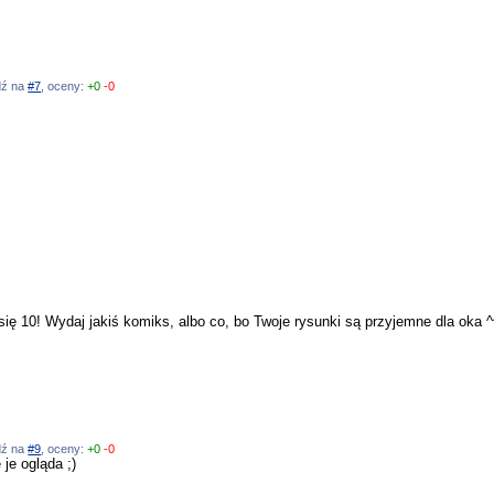
edź na
#7
, oceny:
+0
-0
się 10! Wydaj jakiś komiks, albo co, bo Twoje rysunki są przyjemne dla oka ^
edź na
#9
, oceny:
+0
-0
je ogląda ;)