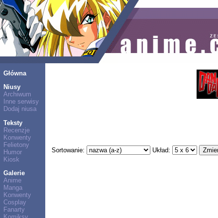
Główna
Niusy
Archiwum
Inne serwisy
Dodaj niusa
Teksty
Recenzje
Konwenty
Felietony
Sortowanie:
Układ:
Humor
Kiosk
Galerie
Anime
Manga
Konwenty
Cosplay
Fanarty
Komiksy