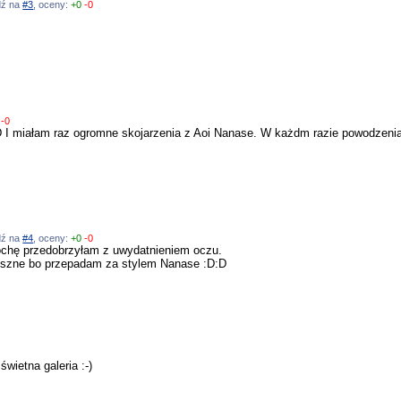
edź na
#3
, oceny:
+0
-0
-0
D I miałam raz ogromne skojarzenia z Aoi Nanase. W każdm razie powodzenia,
edź na
#4
, oceny:
+0
-0
rochę przedobrzyłam z uwydatnieniem oczu.
łuszne bo przepadam za stylem Nanase :D:D
wietna galeria :-)