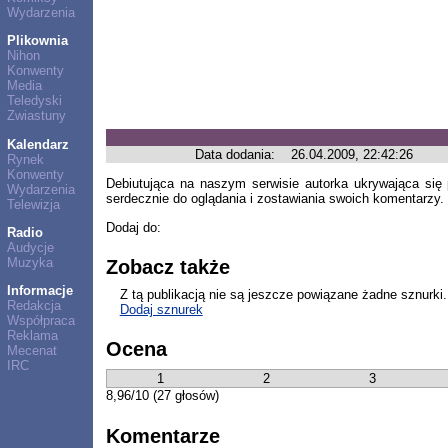
Wydarzenia
Plikownia
Nihon
Konwenty
Media
Teledyski
Zwiastuny
Kalendarz
Data dodania:
26.04.2009, 22:42:26
Rynek
Konwenty
Debiutująca na naszym serwisie autorka ukrywająca s
Wydarzenia
serdecznie do oglądania i zostawiania swoich komentarzy.
Telewizja
Dodaj do:
Radio
Audycje
Muzyka
Zobacz także
Informacje
Z tą publikacją nie są jeszcze powiązane żadne sznurki.
Redakcja
Dodaj sznurek
Współpraca
Reklama
Ocena
Mecenat
IRC
1
2
3
8,96/10 (27 głosów)
Komentarze