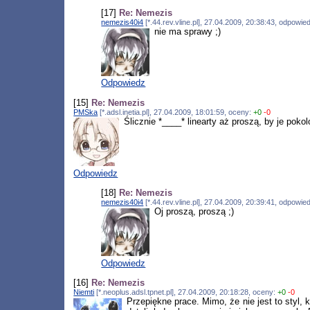
[17]
Re: Nemezis
nemezis40i4
[*.44.rev.vline.pl], 27.04.2009, 20:38:43, odpowi
nie ma sprawy ;)
Odpowiedz
[15]
Re: Nemezis
PMSka
[*.adsl.inetia.pl], 27.04.2009, 18:01:59, oceny:
+0
-0
Ślicznie *____* linearty aż proszą, by je poko
Odpowiedz
[18]
Re: Nemezis
nemezis40i4
[*.44.rev.vline.pl], 27.04.2009, 20:39:41, odpowi
Oj proszą, proszą ;)
Odpowiedz
[16]
Re: Nemezis
Niemti
[*.neoplus.adsl.tpnet.pl], 27.04.2009, 20:18:28, oceny:
+0
-0
Przepiękne prace. Mimo, że nie jest to styl,