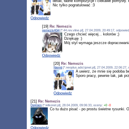
detali, ładne kompozycje i ciekawe pomysły. 
Nic tylko pogratulować :3
Odpowiedz
[19]
Re: Nemezis
nemezis40i4
[*.44.rev.vline.pl], 27.04.2009, 20:49:17, odpowi
Czego chcieć więcej... kolorów ;)
Dziękuję :)
Mój styl wymaga jeszcze dopracowania.
Odpowiedz
[20]
Re: Nemezis
Niemti
[*.neoplus.adsl.tpnet.pl], 27.04.2009, 22:06:27
A uwierz, że mnie się podoba b
Sporo pracy, pewnie tak, jak pr
Odpowiedz
[21]
Re: Nemezis
Dejmien
[*.telkonet.pl], 28.04.2009, 09:06:33, oceny:
+0
-0
Co tu dużo pisać - po prostu świetne rysunki. O
Odpowiedz