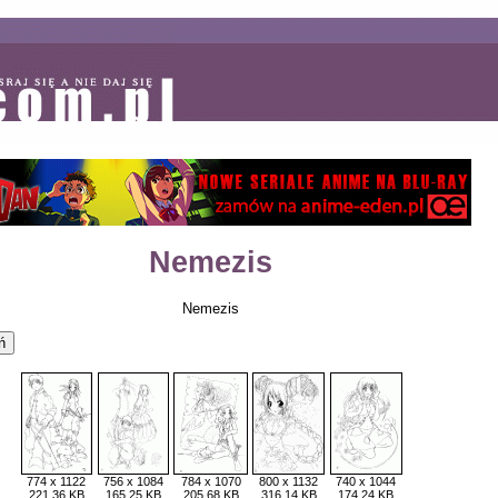
Nemezis
Nemezis
774 x 1122
756 x 1084
784 x 1070
800 x 1132
740 x 1044
221,36 KB
165,25 KB
205,68 KB
316,14 KB
174,24 KB