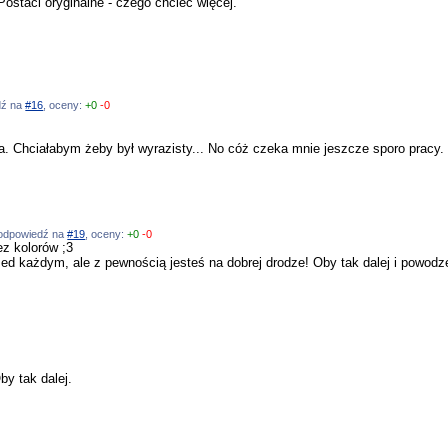
Postaci oryginalne - czego chcieć więcej.
edź na
#16
, oceny:
+0
-0
 Chciałabym żeby był wyrazisty... No cóż czeka mnie jeszcze sporo pracy. 
, odpowiedź na
#19
, oceny:
+0
-0
ez kolorów ;3
zed każdym, ale z pewnością jesteś na dobrej drodze! Oby tak dalej i powodz
by tak dalej.