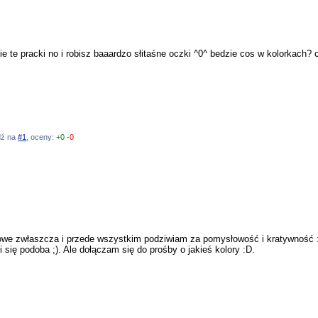
tkie te pracki no i robisz baaardzo słitaśne oczki ^0^ bedzie cos w kolorkach?
edź na
#1
, oceny:
+0
-0
owe zwłaszcza i przede wszystkim podziwiam za pomysłowość i kratywność :
się podoba ;). Ale dołączam się do prośby o jakieś kolory :D.