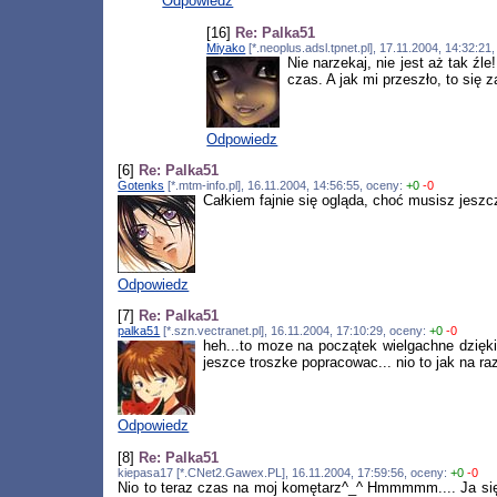
Odpowiedz
[16]
Re: Palka51
Miyako
[*.neoplus.adsl.tpnet.pl], 17.11.2004, 14:32:2
Nie narzekaj, nie jest aż tak ź
czas. A jak mi przeszło, to się z
Odpowiedz
[6]
Re: Palka51
Gotenks
[*.mtm-info.pl], 16.11.2004, 14:56:55, oceny:
+0
-0
Całkiem fajnie się ogląda, choć musisz jeszc
Odpowiedz
[7]
Re: Palka51
palka51
[*.szn.vectranet.pl], 16.11.2004, 17:10:29, oceny:
+0
-0
heh...to moze na początek wielgachne dzięki,
jeszce troszke popracowac... nio to jak na raz
Odpowiedz
[8]
Re: Palka51
kiepasa17 [*.CNet2.Gawex.PL], 16.11.2004, 17:59:56, oceny:
+0
-0
Nio to teraz czas na moj komętarz^_^ Hmmmmm.... Ja się 