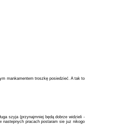
ad tym mankamentem troszkę posiedzieć. A tak to
ługa szyja (przynajmniej będą dobrze widzieli -
 w nastepnych pracach postaram sie juz nikogo