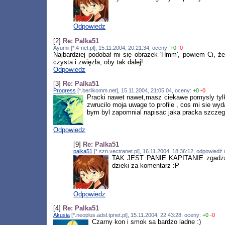
Odpowiedz
[2]
Re: Palka51
Ayumii [*.4-net.pl], 15.11.2004, 20:21:34, oceny:
+0
-0
Najbardziej podobał mi się obrazek 'Hmm', powiem Ci, ż
czysta i zwięzła, oby tak dalej!
Odpowiedz
[3]
Re: Palka51
Progress
[*.berlikomm.net], 15.11.2004, 21:05:04, oceny:
+0
-0
Pracki nawet nawet,masz ciekawe pomysly tylk
zwrucilo moja uwage to profile , cos mi sie wyd
bym byl zapomnial napisac jaka pracka szczegol
Odpowiedz
[9]
Re: Palka51
palka51
[*.szn.vectranet.pl], 16.11.2004, 18:36:12, odpowiedź
TAK JEST PANIE KAPITANIE zgadzam s
dzieki za komentarz :P
Odpowiedz
[4]
Re: Palka51
Akusia
[*.neoplus.adsl.tpnet.pl], 15.11.2004, 22:43:28, oceny:
+0
-0
Czarny kon i smok sa bardzo ladne :)