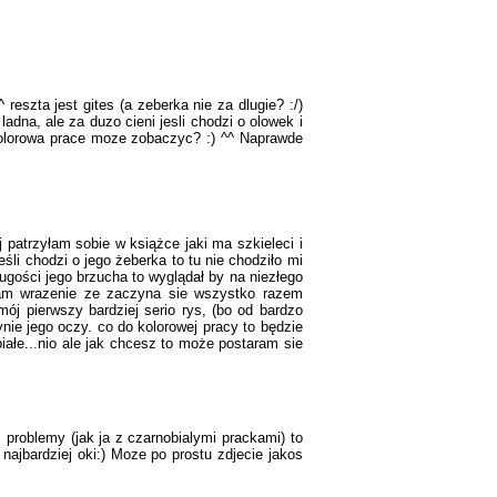
eszta jest gites (a zeberka nie za dlugie? :/)
adna, ale za duzo cieni jesli chodzi o olowek i
s kolorowa prace moze zobaczyc? :) ^^ Naprawde
patrzyłam sobie w książce jaki ma szkieleci i
li chodzi o jego żeberka to tu nie chodziło mi
ugości jego brzucha to wyglądał by na niezłego
 mam wrazenie ze zaczyna sie wszystko razem
mój pierwszy bardziej serio rys, (bo od bardzo
ynie jego oczy. co do kolorowej pracy to będzie
białe...nio ale jak chcesz to może postaram sie
m problemy (jak ja z czarnobialymi prackami) to
ajbardziej oki:) Moze po prostu zdjecie jakos