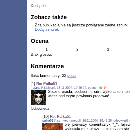
Dodaj do:
Zobacz także
Z tą publikacją nie są jeszcze powiązane żadne sznurki.
Dodaj sznurek
Ocena
1
2
3
Brak głosów.
Komentarze
Ilość komentarzy: 33
dodaj
[1]
Re: Palka51
Irulana
[*.lublin.pl], 15.11.2004, 19:49:24, oceny:
+0
-0
Śliczne pracki, podoba mi sie i wykonanie i t
wiesz nad czym powinnaś pracować.
Odpowiedz
[10]
Re: Palka51
palka51
[*.szn.vectranet.pl], 16.11.2004, 18:42:28, odpowiedź
ojej pierwszy komentazryk ^_^, fajni
wyleciała mi z głowy....spieszyłam si