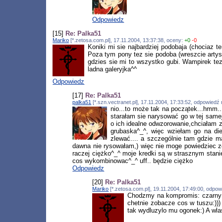
Odpowiedz
[15]
Re: Palka51
Mariko
[*.zetosa.com.pl], 17.11.2004, 13:37:38, oceny:
+0
-0
Koniki mi sie najbardziej podobaja (chociaz t
Poza tym pony tez sie podoba (wreszcie artysta
gdzies sie mi to wszystko gubi. Wampirek tez 
ladna galeryjka^^
Odpowiedz
[17]
Re: Palka51
palka51
[*.szn.vectranet.pl], 17.11.2004, 17:33:52, odpowiedź
nio...to może tak na początek...hmm.
starałam sie narysować go w tej samej
o ich idealne odwzorowanie,chciałam z
grubaska^_^, więc wziełam go na di
zlewać.... a szczególnie tam gdzie ma
dawna nie rysowałam,) więc nie moge powiedziec ze j
raczej ciężko^_^ moje kredki są w strasznym stanie,
cos wykombinowac^_^ uff.. będzie ciężko
Odpowiedz
[20]
Re: Palka51
Mariko
[*.zetosa.com.pl], 19.11.2004, 17:49:00, odpo
Chodzmy na kompromis: czarny tus
chetnie zobacze cos w tuszu:)))
tak wydluzylo mu ogonek:) A wlas