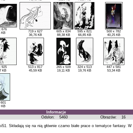
x 676
719 x 627
605 x 834
595 x 821
500 x 782
6 KB
36,76 KB
88,38 KB
66,85 KB
40,25 KB
x 925
513 x 817
265 x 509
324 x 513
447 x 581
7 KB
45,59 KB
19,11 KB
19,76 KB
53,34 KB
 601
9 KB
Informacje
Odsłon:
5460
Obrazów:
16
ki51. Składają się na nią głównie czarno białe prace o tematyce fantasy. W