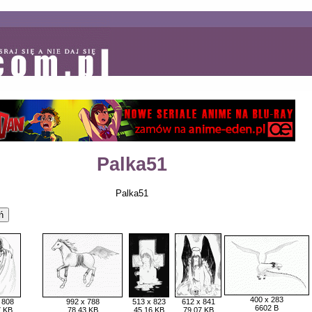
Palka51
Palka51
400 x 283
 808
992 x 788
513 x 823
612 x 841
6602 B
7 KB
78,43 KB
45,16 KB
79,07 KB