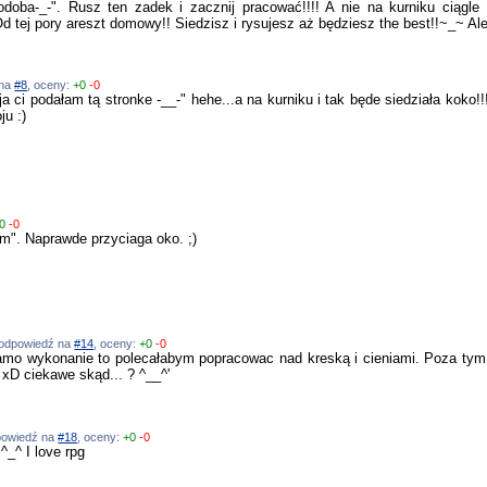
oba-_-". Rusz ten zadek i zacznij pracować!!!! A nie na kurniku ciągle s
 Od tej pory areszt domowy!! Siedzisz i rysujesz aż będziesz the best!!~_~ Al
 na
#8
, oceny:
+0
-0
a ja ci podałam tą stronke -__-" hehe...a na kurniku i tak będe siedziała koko!
u :)
0
-0
m". Naprawde przyciaga oko. ;)
, odpowiedź na
#14
, oceny:
+0
-0
mo wykonanie to polecałabym popracowac nad kreską i cieniami. Poza tym to
D ciekawe skąd... ? ^__^'
dpowiedź na
#18
, oceny:
+0
-0
^_^ I love rpg