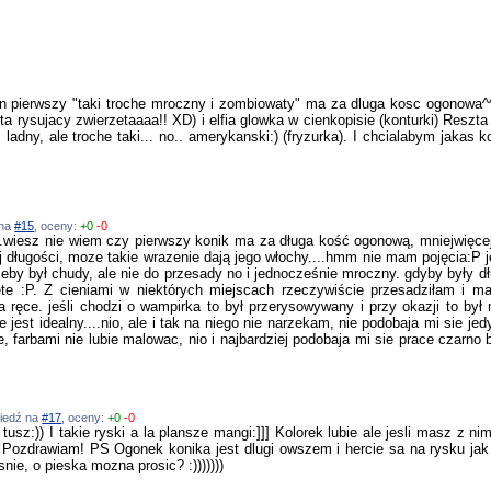
en pierwszy "taki troche mroczny i zombiowaty" ma za dluga kosc ogonowa^^ r
 rysujacy zwierzetaaaa!! XD) i elfia glowka w cienkopisie (konturki) Reszta l
ladny, ale troche taki... no.. amerykanski:) (fryzurka). I chcialabym jaka
 na
#15
, oceny:
+0
-0
..wiesz nie wiem czy pierwszy konik ma za długa kość ogonową, mniejwięcej 
 długości, moze takie wrazenie dają jego włochy....hmm nie mam pojęcia:P jeś
eby był chudy, ale nie do przesady no i jednocześnie mroczny. gdyby były dł
ete :P. Z cieniami w niektórych miejscach rzeczywiście przesadziłam i
 ręce. jeśli chodzi o wampirka to był przerysowywany i przy okazji to był 
est idealny....nio, ale i tak na niego nie narzekam, nie podobaja mi sie jed
 farbami nie lubie malowac, nio i najbardziej podobaja mi sie prace czarno 
wiedź na
#17
, oceny:
+0
-0
z:)) I takie ryski a la plansze mangi:]]] Kolorek lubie ale jesli masz z ni
 Pozdrawiam! PS Ogonek konika jest dlugi owszem i hercie sa na rysku jak n
nie, o pieska mozna prosic? :)))))))