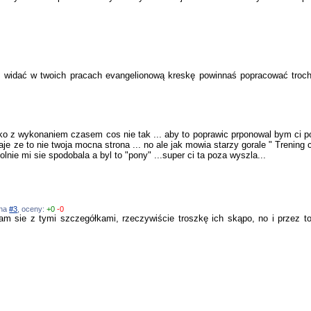
e widać w twoich pracach evangelionową kreskę powinnaś popracować troch
o z wykonaniem czasem cos nie tak ... aby to poprawic prponowal bym ci po
aje ze to nie twoja mocna strona ... no ale jak mowia starzy gorale " Trening
nie mi sie spodobala a byl to "pony" ...super ci ta poza wyszla...
 na
#3
, oceny:
+0
-0
ie z tymi szczegółkami, rzeczywiście troszkę ich skąpo, no i przez to