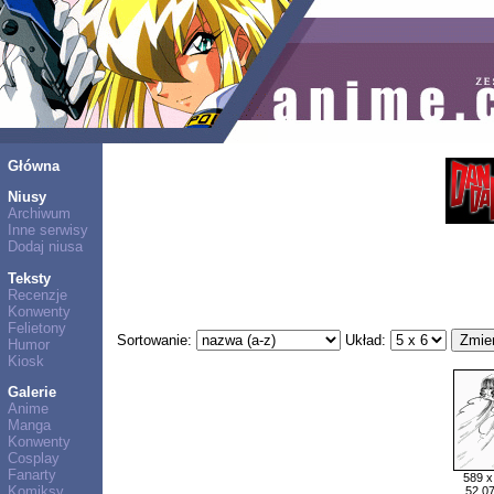
Główna
Niusy
Archiwum
Inne serwisy
Dodaj niusa
Teksty
Recenzje
Konwenty
Felietony
Sortowanie:
Układ:
Humor
Kiosk
Galerie
Anime
Manga
Konwenty
Cosplay
Fanarty
589 x
Komiksy
52,0