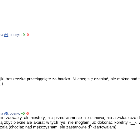
 na
#4
, oceny:
+0
-0
szyjki troszeczke przeciągnięte za bardzo. Ni chcę się czepiać, ale można n
;)
 na
#5
, oceny:
+0
-0
t nie zauwazy..ale niestety, nic przed wami sie nie schowa, nio a zwłaszcza d
są zbyt piekne ale akurat w tych rys. nie mogłam juz dokonać korekty -__-.
łuzała (chociaz nad mężczyznami sie zastanowie :P -żartowałam)