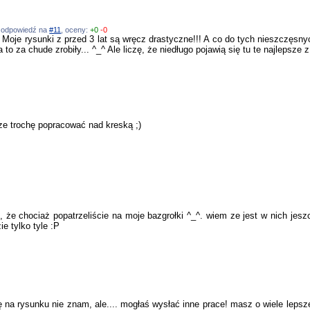
1, odpowiedź na
#11
, oceny:
+0
-0
le! Moje rysunki z przed 3 lat są wręcz drastyczne!!! A co do tych nieszczęs
a to za chude zrobiły... ^_^ Ale liczę, że niedługo pojawią się tu te najlepsze
ze trochę popracować nad kreską ;)
 że chociaż popatrzeliście na moje bazgrołki ^_^. wiem ze jest w nich jeszc
ie tylko tyle :P
na rysunku nie znam, ale.... mogłaś wysłać inne prace! masz o wiele lepsz