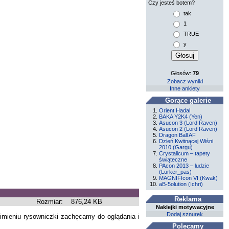
Czy jesteś botem?
tak
1
TRUE
y
Głosów:
79
Zobacz wyniki
Inne ankiety
Gorące galerie
Orient Hadal
BAKA Y2K4 (Yen)
Asucon 3 (Lord Raven)
Asucon 2 (Lord Raven)
Dragon Ball AF
Dzień Kwitnącej Wiśni
2010 (Gargu)
Crystalicum – tapety
świąteczne
PAcon 2013 – ludzie
(Lurker_pas)
MAGNIFIcon VI (Kwak)
aB-5olution (Ichri)
Reklama
Rozmiar:
876,24 KB
Naklejki motywacyjne
Dodaj sznurek
 imieniu rysowniczki zachęcamy do oglądania i
Polecamy