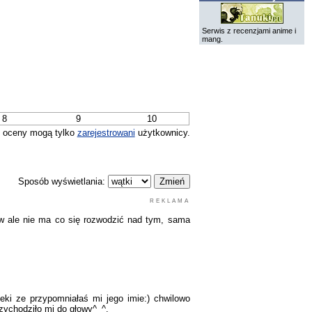
Serwis z recenzjami anime i
mang.
8
9
10
 oceny mogą tylko
zarejestrowani
użytkownicy.
Sposób wyświetlania:
REKLAMA
dow ale nie ma co się rozwodzić nad tym, sama
eki ze przypomniałaś mi jego imie:) chwilowo
rzychodziło mi do głowy^_^.