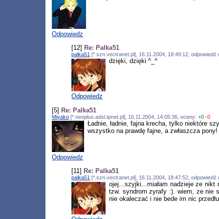
Odpowiedz
[12]
Re: Palka51
palka51
[*.szn.vectranet.pl], 16.11.2004, 18:49:12, odpowiedź
dzięki, dzięki ^_^
Odpowiedz
[5]
Re: Palka51
Miyako
[*.neoplus.adsl.tpnet.pl], 16.11.2004, 14:05:36, oceny:
+0
-0
Ładnie, ładnie, fajna krecha, tylko niektóre 
wszystko na prawdę fajne, a zwłaszcza pony! 
Odpowiedz
[11]
Re: Palka51
palka51
[*.szn.vectranet.pl], 16.11.2004, 18:47:52, odpowiedź
ojej...szyjki...miałam nadzieje ze nik
tzw. syndrom zyrafy :). wiem, ze nie 
nie okaleczać i nie bede im nic przed