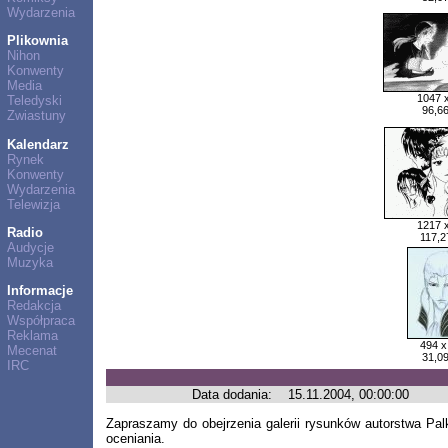
Wydarzenia
Plikownia
Nihon
Konwenty
Media
1047 
Teledyski
96,6
Zwiastuny
Kalendarz
Rynek
Konwenty
Wydarzenia
Telewizja
1217 
Radio
117,2
Audycje
Muzyka
Informacje
Redakcja
Współpraca
Reklama
494 x
Mecenat
31,0
IRC
Data dodania:
15.11.2004, 00:00:00
Zapraszamy do obejrzenia galerii rysunków autorstwa Pal
oceniania.