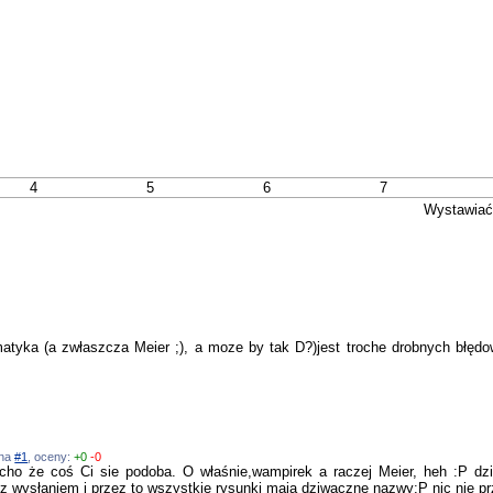
4
5
6
7
Wystawiać
ematyka (a zwłaszcza Meier ;), a moze by tak D?)jest troche drobnych błę
 na
#1
, oceny:
+0
-0
ucho że coś Ci sie podoba. O właśnie,wampirek a raczej Meier, heh :P dzi
e z wysłaniem i przez to wszystkie rysunki maja dziwaczne nazwy:P nic nie p