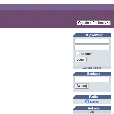
Użytkownik
na stałe
Zarejestruj się
Szukacz
Radio
Słuchaj
Ankieta
Joe