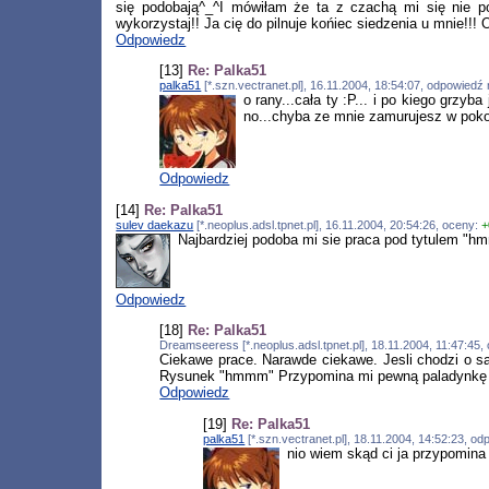
się podobają^_^I mówiłam że ta z czachą mi się nie pod
wykorzystaj!! Ja cię do pilnuje końiec siedzenia u mnie!!!
Odpowiedz
[13]
Re: Palka51
palka51
[*.szn.vectranet.pl], 16.11.2004, 18:54:07, odpowiedź
o rany...cała ty :P... i po kiego grzyb
no...chyba ze mnie zamurujesz w pokoj
Odpowiedz
[14]
Re: Palka51
sulev daekazu
[*.neoplus.adsl.tpnet.pl], 16.11.2004, 20:54:26, oceny:
+
Najbardziej podoba mi sie praca pod tytulem "hm
Odpowiedz
[18]
Re: Palka51
Dreamseeress [*.neoplus.adsl.tpnet.pl], 18.11.2004, 11:47:45
Ciekawe prace. Narawde ciekawe. Jesli chodzi o sa
Rysunek "hmmm" Przypomina mi pewną paladynkę x
Odpowiedz
[19]
Re: Palka51
palka51
[*.szn.vectranet.pl], 18.11.2004, 14:52:23, o
nio wiem skąd ci ja przypomina 