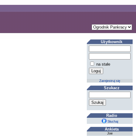
Użytkownik
na stałe
Zarejestruj się
Szukacz
Radio
Słuchaj
Ankieta
Joe