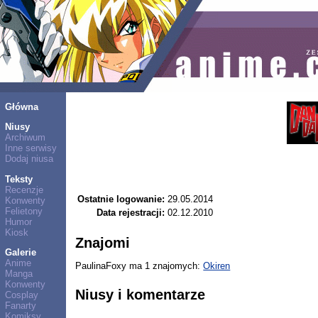
Główna
Niusy
Archiwum
Inne serwisy
Dodaj niusa
Teksty
Recenzje
Ostatnie logowanie:
29.05.2014
Konwenty
Felietony
Data rejestracji:
02.12.2010
Humor
Kiosk
Znajomi
Galerie
Anime
PaulinaFoxy ma 1 znajomych:
Okiren
Manga
Konwenty
Niusy i komentarze
Cosplay
Fanarty
Komiksy