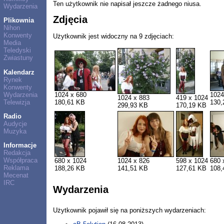
Ten użytkownik nie napisał jeszcze żadnego niusa.
Wydarzenia
Zdjęcia
Plikownia
Nihon
Konwenty
Użytkownik jest widoczny na 9 zdjęciach:
Media
Teledyski
Zwiastuny
Kalendarz
Rynek
Konwenty
Wydarzenia
1024 x 680
1024
1024 x 883
419 x 1024
Telewizja
180,61 KB
130,
299,93 KB
170,19 KB
Radio
Audycje
Muzyka
Informacje
Redakcja
Współpraca
680 x 1024
1024 x 826
598 x 1024
680 
Reklama
188,26 KB
141,51 KB
127,61 KB
108,
Mecenat
IRC
Wydarzenia
Użytkownik pojawił się na poniższych wydarzeniach: