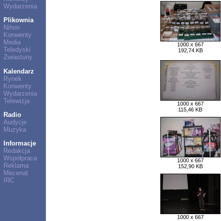
Wydarzenia
Plikownia
Nihon
Konwenty
Media
1000 x 667
Teledyski
192,74 KB
Zwiastuny
Kalendarz
Rynek
Konwenty
Wydarzenia
Telewizja
1000 x 667
115,46 KB
Radio
Audycje
Muzyka
Informacje
Redakcja
Współpraca
1000 x 667
Reklama
152,90 KB
Mecenat
IRC
1000 x 667