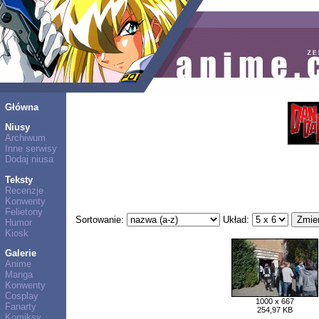
Główna
Niusy
Archiwum
Inne serwisy
Dodaj niusa
Teksty
Recenzje
Konwenty
Felietony
Sortowanie:
Układ:
Humor
Kiosk
Galerie
Anime
Manga
Konwenty
Cosplay
1000 x 667
Fanarty
254,97 KB
Komiksy