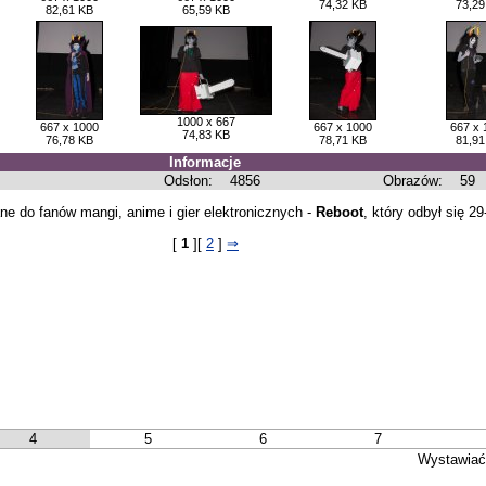
74,32 KB
73,29
82,61 KB
65,59 KB
1000 x 667
667 x 1000
667 x 1000
667 x 
74,83 KB
76,78 KB
78,71 KB
81,91
Informacje
Odsłon:
4856
Obrazów:
59
ne do fanów mangi, anime i gier elektronicznych -
Reboot
, który odbył się 2
[
1
][
2
]
⇒
4
5
6
7
Wystawiać