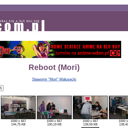
Reboot (Mori)
Sławomir "Mori" Małusecki
1000 x 667
1000 x 667
1000 x 667
1000 x
144,75 KB
100,19 KB
139,59 KB
138,4