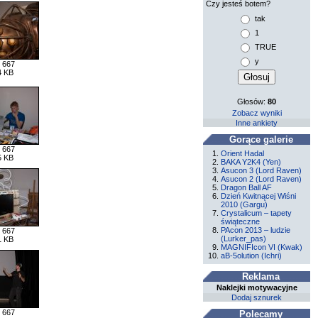
Czy jesteś botem?
tak
1
TRUE
y
 667
4 KB
Głosów:
80
Zobacz wyniki
Inne ankiety
Gorące galerie
 667
Orient Hadal
5 KB
BAKA Y2K4 (Yen)
Asucon 3 (Lord Raven)
Asucon 2 (Lord Raven)
Dragon Ball AF
Dzień Kwitnącej Wiśni
2010 (Gargu)
Crystalicum – tapety
świąteczne
PAcon 2013 – ludzie
 667
(Lurker_pas)
1 KB
MAGNIFIcon VI (Kwak)
aB-5olution (Ichri)
Reklama
Naklejki motywacyjne
Dodaj sznurek
 667
Polecamy