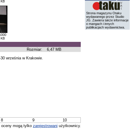
 KB
Strona magazynu Otaku
wydawanego przez Studio
JG. Zawiera także informacje
o mangach i innych
publikacjach wydawnictwa.
1000
 KB
Rozmiar:
6,47 MB
9-30 września w Krakowie.
8
9
10
 oceny mogą tylko
zarejestrowani
użytkownicy.