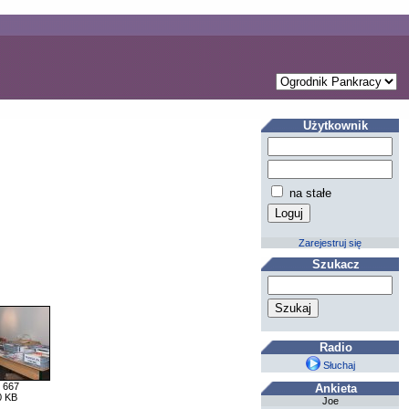
Użytkownik
na stałe
Zarejestruj się
Szukacz
Radio
Słuchaj
 667
Ankieta
0 KB
Joe