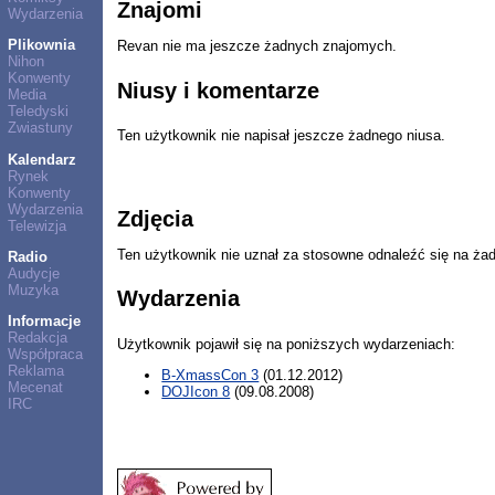
Znajomi
Wydarzenia
Plikownia
Revan nie ma jeszcze żadnych znajomych.
Nihon
Konwenty
Niusy i komentarze
Media
Teledyski
Zwiastuny
Ten użytkownik nie napisał jeszcze żadnego niusa.
Kalendarz
Rynek
Konwenty
Wydarzenia
Zdjęcia
Telewizja
Ten użytkownik nie uznał za stosowne odnaleźć się na ża
Radio
Audycje
Muzyka
Wydarzenia
Informacje
Redakcja
Użytkownik pojawił się na poniższych wydarzeniach:
Współpraca
Reklama
B-XmassCon 3
(01.12.2012)
Mecenat
DOJIcon 8
(09.08.2008)
IRC