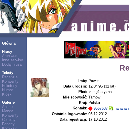
Główna
Niusy
Archiwum
Inne serwisy
Dodaj niusa
Re
Teksty
Recenzje
Imię:
Paweł
Konwenty
Felietony
Data urodzin:
12/04/95 (31 lat)
Humor
Płeć:
♂ mężczyzna
Kiosk
Miejscowość:
Tarnów
Galerie
Kraj:
Polska
Anime
Kontakt:
9567637
hahahah
Manga
Ostatnie logowanie:
05.12.2012
Konwenty
Data rejestracji:
17.10.2012
Cosplay
Fanarty
Komiksy