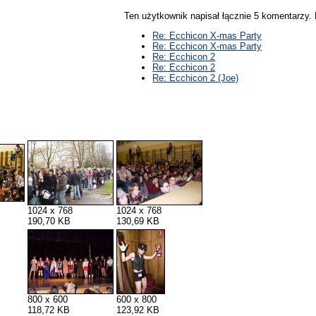
Ten użytkownik napisał łącznie 5 komentarzy
Re: Ecchicon X-mas Party
Re: Ecchicon X-mas Party
Re: Ecchicon 2
Re: Ecchicon 2
Re: Ecchicon 2 (Joe)
1024 x 768
1024 x 768
190,70 KB
130,69 KB
800 x 600
600 x 800
118,72 KB
123,92 KB