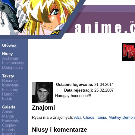
Główna
Niusy
Archiwum
Inne serwisy
Dodaj niusa
Teksty
Recenzje
Ostatnie logowanie:
21.04.2014
Konwenty
Felietony
Data rejestracji:
25.02.2007
Humor
Hardgay hooooooo!!!
Kiosk
Znajomi
Galerie
Anime
Manga
Ryciu ma 5 znajomych:
Alzi
,
Chaos
,
itonia
,
Martwy Demon
Konwenty
Cosplay
Niusy i komentarze
Fanarty
Komiksy