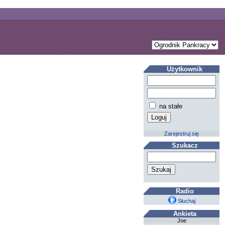
Użytkownik
na stałe
Zarejestruj się
Szukacz
Radio
Słuchaj
Ankieta
Joe