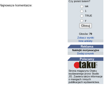
Czy jesteś botem?
. Najnowsze komentarze:
tak
1
TRUE
y
Głosów:
79
Zobacz wyniki
Inne ankiety
Reklama
Naklejki motywacyjne
Dodaj sznurek
Polecamy
Strona magazynu Otaku
wydawanego przez Studio
JG. Zawiera także informacje
o mangach i innych
publikacjach wydawnictwa.