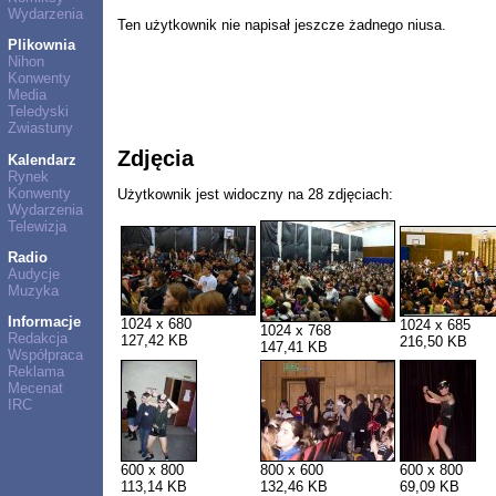
Wydarzenia
Ten użytkownik nie napisał jeszcze żadnego niusa.
Plikownia
Nihon
Konwenty
Media
Teledyski
Zwiastuny
Zdjęcia
Kalendarz
Rynek
Konwenty
Użytkownik jest widoczny na 28 zdjęciach:
Wydarzenia
Telewizja
Radio
Audycje
Muzyka
Informacje
1024 x 680
1024 x 685
1024 x 768
Redakcja
127,42 KB
216,50 KB
147,41 KB
Współpraca
Reklama
Mecenat
IRC
600 x 800
800 x 600
600 x 800
113,14 KB
132,46 KB
69,09 KB