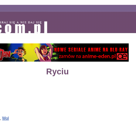
Ryciu
,
Wol