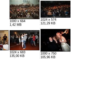
1024 x 574
1000 x 664
121,29 KB
1,42 MB
1024 x 683
1000 x 750
135,00 KB
105,96 KB