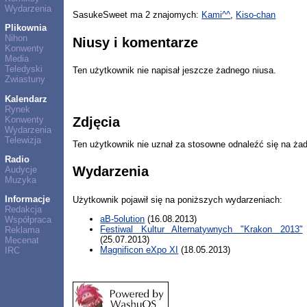
Wydarzenia
SasukeSweet ma 2 znajomych:
Kami^^
,
Kiso-chan
Plikownia
Nihon
Niusy i komentarze
Konwenty
Media
Teledyski
Ten użytkownik nie napisał jeszcze żadnego niusa.
Zwiastuny
Kalendarz
Rynek
Konwenty
Zdjęcia
Wydarzenia
Telewizja
Ten użytkownik nie uznał za stosowne odnaleźć się na ża
Radio
Wydarzenia
Audycje
Muzyka
Informacje
Użytkownik pojawił się na poniższych wydarzeniach:
Redakcja
aB-5olution
(16.08.2013)
Współpraca
Festiwal Kultur Alternatywnych "Krakon 2013"
Reklama
(25.07.2013)
Mecenat
Magnificon eXpo XI
(18.05.2013)
IRC