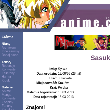
Główna
Niusy
Archiwum
Inne serwisy
Dodaj niusa
Sasuk
Teksty
Recenzje
Imię:
Sylwia
Konwenty
Felietony
Data urodzin:
12/08/98 (28 lat)
Humor
Płeć:
♀ kobieta
Kiosk
Miejscowość:
Kraków
Galerie
Kraj:
Polska
Anime
Ostatnie logowanie:
16.03.2013
Manga
Data rejestracji:
15.03.2013
Konwenty
Cosplay
Fanarty
Znajomi
Komiksy