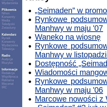
Wydarzenia
„Seimaden” w promoc
Plikownia
Nihon
Rynkowe podsumowa
Konwenty
Media
Teledyski
Manhwy w maju '07
Zwiastuny
Kalendarz
Waneko na wiosnę
Rynek
Konwenty
Rynkowe podsumowa
Wydarzenia
Telewizja
Manhwy w listopadzi
Radio
Audycje
Dostępność „Seima
Muzyka
Informacje
Wiadomości mangow
Redakcja
Współpraca
Rynkowe podsumowa
Reklama
Mecenat
IRC
Manhwy w maju '06
Marcowe nowości z