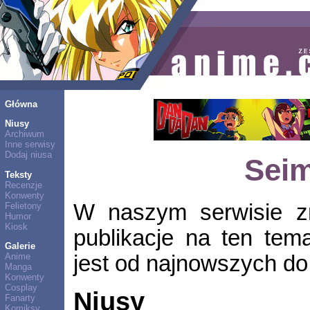
Główna
Niusy
Archiwum
Inne serwisy
Dodaj niusa
Sei
Teksty
Recenzje
Konwenty
W naszym serwisie zn
Felietony
Humor
Kiosk
publikacje na ten tem
Galerie
jest od najnowszych do 
Anime
Manga
Konwenty
Cosplay
Niusy
Fanarty
Komiksy