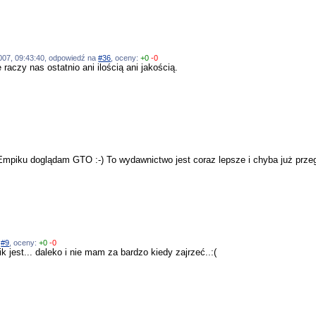
.2007, 09:43:40, odpowiedź na
#36
, oceny:
+0
-0
raczy nas ostatnio ani ilością ani jakością.
Empiku doglądam GTO :-) To wydawnictwo jest coraz lepsze i chyba już prze
a
#9
, oceny:
+0
-0
k jest... daleko i nie mam za bardzo kiedy zajrzeć..:(