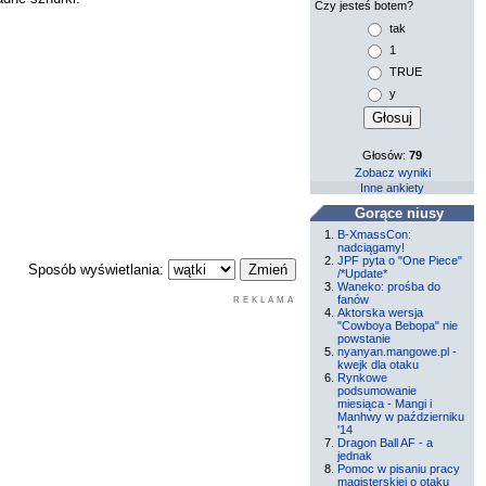
Czy jesteś botem?
tak
1
TRUE
y
Głosów:
79
Zobacz wyniki
Inne ankiety
Gorące niusy
B-XmassCon:
nadciągamy!
JPF pyta o "One Piece"
Sposób wyświetlania:
/*Update*
Waneko: prośba do
fanów
REKLAMA
Aktorska wersja
"Cowboya Bebopa" nie
powstanie
nyanyan.mangowe.pl -
kwejk dla otaku
Rynkowe
podsumowanie
miesiąca - Mangi i
Manhwy w październiku
'14
Dragon Ball AF - a
jednak
Pomoc w pisaniu pracy
magisterskiej o otaku