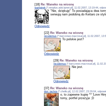
[18]
Re: Waneko na wiosnę
wampirek
[*.neoplus.adsl.tpnet.pl], 11.02.2007, 13:19:44, odp
"Nie, dziękuję" To posiadająca dwa tom
serwują nam podobną do Keitaro ze stylu
Odpowiedz
[22]
Re: Waneko na wiosnę
nicodemus
[*.barczewo.macrosat.pl], 11.02.2007, 13
To polskie jest?
Odpowiedz
[29]
Re: Waneko na wiosnę
nicodemus
[*.barczewo.macrosat.pl], 11.02.
Nie jest.
Odpowiedz
[37]
Re: Waneko na wiosnę
don_tachos
[*.chello.pl], 12.02.2007, 23:29:04, odpo
o, to zapewne kupię ^^ 'Love Hiny
tomy, portfel przeżyje ;D