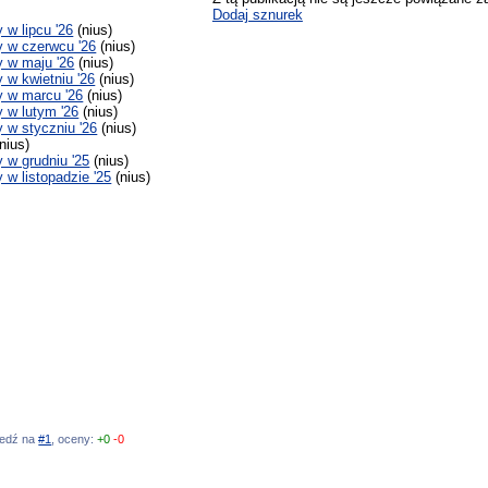
Dodaj sznurek
w lipcu '26
(nius)
 w czerwcu '26
(nius)
 w maju '26
(nius)
w kwietniu '26
(nius)
 w marcu '26
(nius)
 w lutym '26
(nius)
w styczniu '26
(nius)
nius)
w grudniu '25
(nius)
w listopadzie '25
(nius)
wiedź na
#1
, oceny:
+0
-0