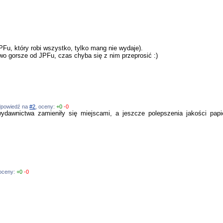
Fu, który robi wszystko, tylko mang nie wydaje).
 gorsze od JPFu, czas chyba się z nim przeprosić :)
 odpowiedź na
#2
, oceny:
+0
-0
dawnictwa zamieniły się miejscami, a jeszcze polepszenia jakości pap
 oceny:
+0
-0