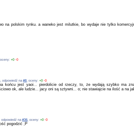
wo na polskim rynku. a waneko jest milutkie, bo wydaje nie tylko komercyjn
 oceny:
+0
-0
35, odpowiedź na
#8
, oceny:
+0
-0
a końcu jest yaoi... pierdolicie od rzeczy, to, że wydają szybko ma zn
ciowo ok, ale ludzie... jacy oni są sztywni... o; nie stawiajcie na ilość a na j
39, odpowiedź na
#36
, oceny:
+0
-0
ilość pogodzić ;P