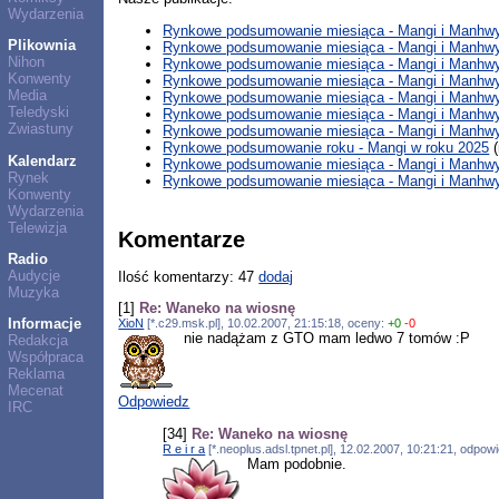
Wydarzenia
Rynkowe podsumowanie miesiąca - Mangi i Manhwy 
Plikownia
Rynkowe podsumowanie miesiąca - Mangi i Manhwy
Nihon
Rynkowe podsumowanie miesiąca - Mangi i Manhwy
Konwenty
Rynkowe podsumowanie miesiąca - Mangi i Manhwy 
Media
Rynkowe podsumowanie miesiąca - Mangi i Manhwy
Teledyski
Rynkowe podsumowanie miesiąca - Mangi i Manhwy
Zwiastuny
Rynkowe podsumowanie miesiąca - Mangi i Manhwy 
Rynkowe podsumowanie roku - Mangi w roku 2025
(
Kalendarz
Rynkowe podsumowanie miesiąca - Mangi i Manhwy 
Rynek
Rynkowe podsumowanie miesiąca - Mangi i Manhwy 
Konwenty
Wydarzenia
Telewizja
Komentarze
Radio
Audycje
Ilość komentarzy: 47
dodaj
Muzyka
[1]
Re: Waneko na wiosnę
Informacje
XioN
[*.c29.msk.pl], 10.02.2007, 21:15:18, oceny:
+0
-0
nie nadążam z GTO mam ledwo 7 tomów :P
Redakcja
Współpraca
Reklama
Mecenat
Odpowiedz
IRC
[34]
Re: Waneko na wiosnę
R e i r a
[*.neoplus.adsl.tpnet.pl], 12.02.2007, 10:21:21, odpo
Mam podobnie.