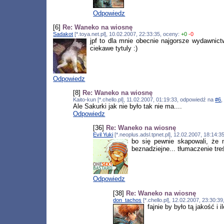
Odpowiedz
[6]
Re: Waneko na wiosnę
Sadakot
[*.toya.net.pl], 10.02.2007, 22:33:35, oceny:
+0
-0
jpf to dla mnie obecnie najgorsze wydawnict
ciekawe tytuly :)
Odpowiedz
[8]
Re: Waneko na wiosnę
Kaito-kun [*.chello.pl], 11.02.2007, 01:19:33, odpowiedź na
#6
,
Ale Sakurki jak nie było tak nie ma....
Odpowiedz
[36]
Re: Waneko na wiosnę
Evil Yuki
[*.neoplus.adsl.tpnet.pl], 12.02.2007, 18:14:
bo się pewnie skapowali, że n
beznadziejne... tłumaczenie treś
Odpowiedz
[38]
Re: Waneko na wiosnę
don_tachos
[*.chello.pl], 12.02.2007, 23:30:
fajnie by było tą jakość i 