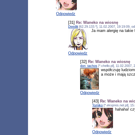
Odpowiedz
[31]
Re: Waneko na wiosnę
Deedlit
[62.29.133.*], 11.02.2007, 19:19:09, 
Ja mam alergię na takie
Odpowiedz
[32]
Re: Waneko na wiosnę
don_tachos
[*.chello.pl], 11.02.2007
współczuję ludziom,
a może i mają szcz
Odpowiedz
[43]
Re: Waneko na wi
Yumiko
[*.ekspres.net.pl], 1
hahaha! czy
Odpowiedz