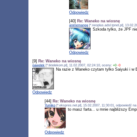
Odpowiedz
[40]
Re: Waneko na wiosnę
animemanga
[*.neoplus.adsl.tpnet.pl], 13.02
Szkoda tylko, że JPF nie 
Odpowiedz
[9]
Re: Waneko na wiosnę
pawelek
[*.tktelekom.pl], 11.02.2007, 02:24:10, oceny:
+0
-0
Na razie z Waneko czytam tylko Saiyuki i w 
Odpowiedz
[44]
Re: Waneko na wiosnę
Yumiko
[*.ekspres.net.pl], 15.02.2007, 11:30:01, odpowiedź n
to masz farta... u mnie najbliższy Empi
Odpowiedz