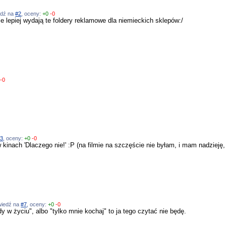
iedź na
#2
, oceny:
+0
-0
e lepiej wydają te foldery reklamowe dla niemieckich sklepów:/
-0
#3
, oceny:
+0
-0
kinach 'Dlaczego nie!' :P (na filmie na szczęście nie byłam, i mam nadzieję,
owiedź na
#7
, oceny:
+0
-0
gdy w życiu", albo "tylko mnie kochaj" to ja tego czytać nie będę.