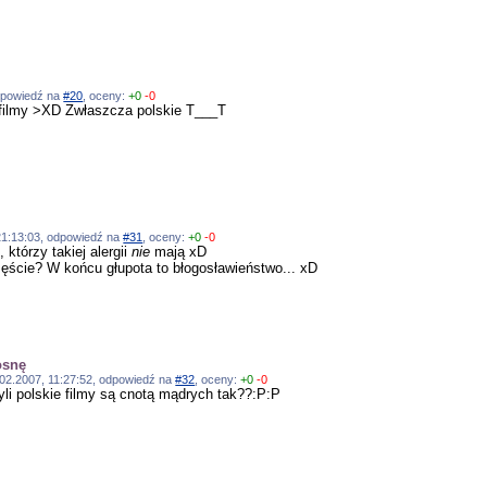
odpowiedź na
#20
, oceny:
+0
-0
 filmy >XD Zwłaszcza polskie T___T
, 21:13:03, odpowiedź na
#31
, oceny:
+0
-0
 którzy takiej alergii
nie
mają xD
ęście? W końcu głupota to błogosławieństwo... xD
osnę
5.02.2007, 11:27:52, odpowiedź na
#32
, oceny:
+0
-0
li polskie filmy są cnotą mądrych tak??:P:P