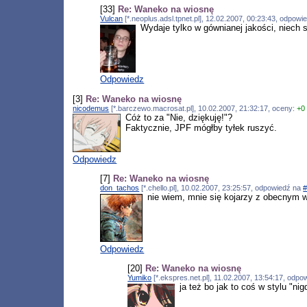
[33]
Re: Waneko na wiosnę
Vulcan
[*.neoplus.adsl.tpnet.pl], 12.02.2007, 00:23:43, odpow
Wydaje tylko w gównianej jakości, niech s
Odpowiedz
[3]
Re: Waneko na wiosnę
nicodemus
[*.barczewo.macrosat.pl], 10.02.2007, 21:32:17, oceny:
+0
Cóż to za "Nie, dziękuję!"?
Faktycznie, JPF mógłby tyłek ruszyć.
Odpowiedz
[7]
Re: Waneko na wiosnę
don_tachos
[*.chello.pl], 10.02.2007, 23:25:57, odpowiedź na
nie wiem, mnie się kojarzy z obecnym w 
Odpowiedz
[20]
Re: Waneko na wiosnę
Yumiko
[*.ekspres.net.pl], 11.02.2007, 13:54:17, odp
ja też bo jak to coś w stylu "ni