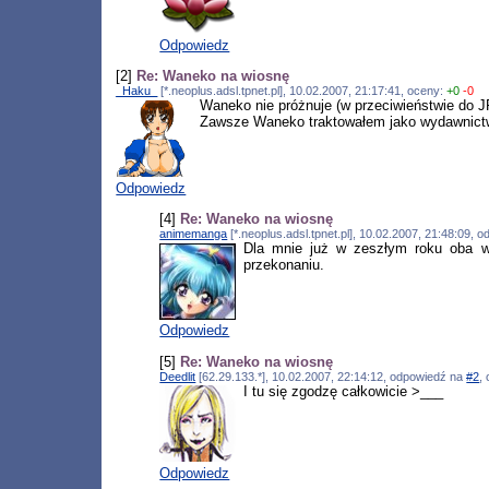
Odpowiedz
[2]
Re: Waneko na wiosnę
_Haku_
[*.neoplus.adsl.tpnet.pl], 10.02.2007, 21:17:41, oceny:
+0
-0
Waneko nie próżnuje (w przeciwieństwie do JP
Zawsze Waneko traktowałem jako wydawnictwo
Odpowiedz
[4]
Re: Waneko na wiosnę
animemanga
[*.neoplus.adsl.tpnet.pl], 10.02.2007, 21:48:09,
Dla mnie już w zeszłym roku oba wy
przekonaniu.
Odpowiedz
[5]
Re: Waneko na wiosnę
Deedlit
[62.29.133.*], 10.02.2007, 22:14:12, odpowiedź na
#2
,
I tu się zgodzę całkowicie >___
Odpowiedz