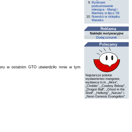
Rynkowe
podsumowanie
miesiąca - Mangi i
Manhwy w lipcu '26
Nowości w sklepiku
Waneko
Reklama
Naklejki motywacyjne
Dodaj sznurek
Polecamy
ieru w ostatnim GTO utwierdziło mnie w tym
Najstarsze polskie
wydawnictwo mangowe,
wydawca m.in. „Akira”,
„Chobits”, „Cowboy Bebop”,
„Dragon Ball”, „Ghost in the
Shell”, „Hellsing”, „Naruto” i
„Neon Genesis Evangelion”.