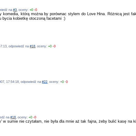
owiedź na
#3
, oceny:
+0
-0
y komedia, którą można by porównac stylem do Love Hina. Różnicą jest fakt,
 bycia kobietkę otoczoną facetami :)
:57:13, odpowiedź na
#18
, oceny:
+0
-0
2007, 17:54:18, odpowiedź na
#22
, oceny:
+0
-0
wiedź na
#18
, oceny:
+0
-0
' w sumie nie czytałam, nie była dla mnie aż tak fajna, żeby bulić kasę na ki