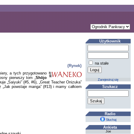
Użytkownik
na stałe
{Rynek}
iery, a tych przygotowano
iosny pierwszy tom „
Shōjo
Zarejestruj się
e „Saiyuki” (#5, #6), „Great Teacher Onizuka”
az „Jak powstaje manga” (#13) i mamy całkiem
Szukacz
Radio
Słuchaj
Ankieta
Joe
adne sznurki.