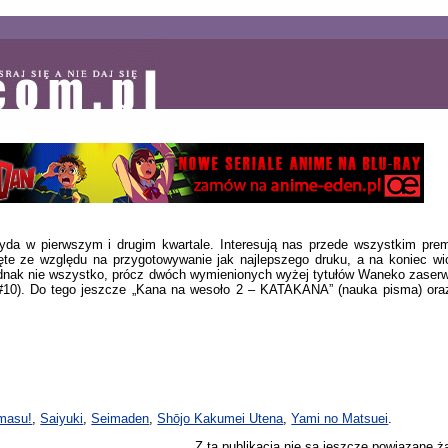
yda w pierwszym i drugim kwartale. Interesują nas przede wszystkim prem
nięte ze względu na przygotowywanie jak najlepszego druku, a na koniec w
ednak nie wszystko, prócz dwóch wymienionych wyżej tytułów Waneko zaserwuj
 (#10). Do tego jeszcze „Kana na wesoło 2 – KATAKANA” (nauka pisma) or
masu!
,
Saiyuki
,
Seimaden
,
Shōjo Kakumei Utena
,
Yami no Matsuei
.
Z tą publikacją nie są jeszcze powiązane ż