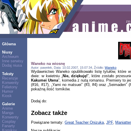
Główna
Niusy
Archiwum
Inne serwisy
Waneko na wiosnę
Dodaj niusa
Autor: pawelek, Data: 10.02.2007, 15:07:34, Źródło:
Waneko
Wydawnictwo Waneko opublikowało listę tytułów, które w
Teksty
dwie: w kwietniu „
Nie, dziękuję!
”, które zostało przesu
Recenzje
Kakumei Utena
”, komedia z nutą romansu. Premiery to j
Konwenty
(#16, #17), „Yami no matsuei” (#3, #4) oraz „Seimaden”
Felietony
pokaźną ilość tomików.
Humor
Kiosk
Dodaj do:
Galerie
Anime
Zobacz także
Manga
Konwenty
Cosplay
Powiązane tematy:
Great Teacher Onizuka
,
JPF
,
Maniatte
Fanarty
Komiksy
Nasze publikacje: