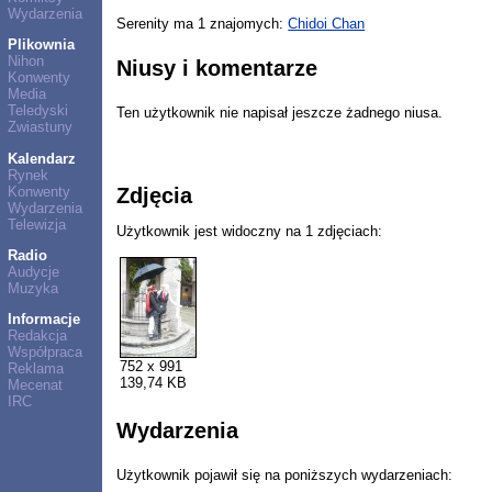
Wydarzenia
Serenity ma 1 znajomych:
Chidoi Chan
Plikownia
Nihon
Niusy i komentarze
Konwenty
Media
Teledyski
Ten użytkownik nie napisał jeszcze żadnego niusa.
Zwiastuny
Kalendarz
Rynek
Konwenty
Zdjęcia
Wydarzenia
Telewizja
Użytkownik jest widoczny na 1 zdjęciach:
Radio
Audycje
Muzyka
Informacje
Redakcja
Współpraca
752 x 991
Reklama
139,74 KB
Mecenat
IRC
Wydarzenia
Użytkownik pojawił się na poniższych wydarzeniach: