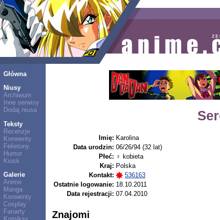
Główna
Niusy
Archiwum
Inne serwisy
Dodaj niusa
Ser
Teksty
Recenzje
Imię:
Karolina
Konwenty
Felietony
Data urodzin:
06/26/94 (32 lat)
Humor
Płeć:
♀ kobieta
Kiosk
Kraj:
Polska
Galerie
Kontakt:
536163
Anime
Ostatnie logowanie:
18.10.2011
Manga
Data rejestracji:
07.04.2010
Konwenty
Cosplay
Fanarty
Znajomi
Komiksy