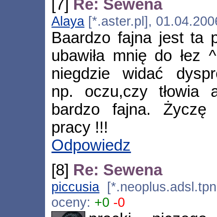
[7]
Re: Sewena
Alaya
[*.aster.pl], 01.04.20
Baardzo fajna jest ta
ubawiła mnię do łez ^
niegdzie widać dyspr
np. oczu,czy tłowia a
bardzo fajna. Życzę
pracy !!!
Odpowiedz
[8]
Re: Sewena
piccusia
[*.neoplus.adsl.tpn
oceny:
+0
-0