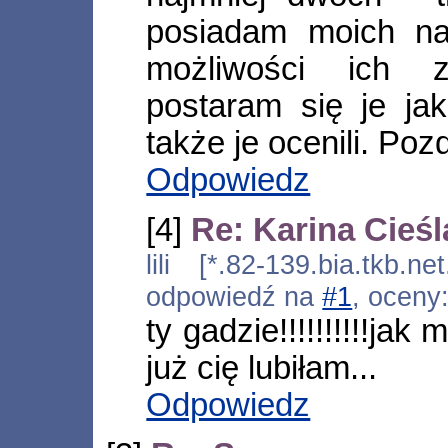
posiadam moich na
możliwości ich 
postaram się je ja
także je ocenili. Poz
Odpowiedz
[4]
Re: Karina Cieśl
lili [*.82-139.bia.tkb.n
odpowiedź na
#1
, oceny
ty gadzie!!!!!!!!!!jak 
już cię lubiłam...
Odpowiedz