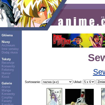
Główna
Niusy
Archiwum
Inne serwisy
Dodaj niusa
Se
Teksty
Recenzje
Konwenty
Se
Felietony
Humor
Kiosk
Sortowanie:
Układ:
Galerie
Anime
Manga
Konwenty
Cosplay
Fanarty
Komiksy