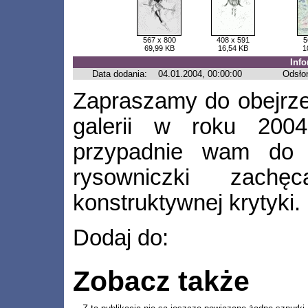
567 x 800
408 x 591
5
69,99 KB
16,54 KB
1
Inf
Data dodania:
04.01.2004, 00:00:00
Odsło
Zapraszamy do obejrzen
galerii w roku 200
przypadnie wam do 
rysowniczki zach
konstruktywnej krytyki.
Dodaj do:
Zobacz także