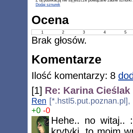
Z tą publikacją nie są jeszcze powiązane żadne sznurki.
Dodaj sznurek
Ocena
1
2
3
4
5
Brak głosów.
Komentarze
Ilość komentarzy: 8
dod
[1]
Re: Karina Cieślak
Ren
[*.hstl5.put.poznan.pl]
+0
-0
Hehe.. no witaj..
krytyki, to moim 