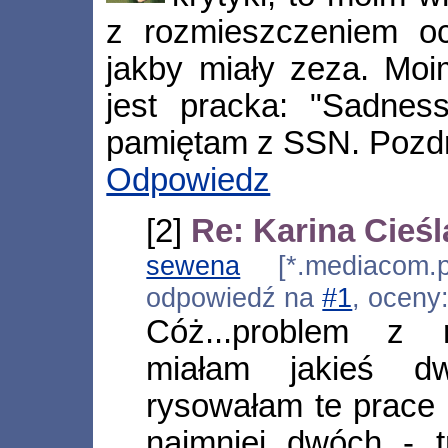
z rozmieszczeniem o
jakby miały zeza. Moi
jest pracka: "Sadnes
pamiętam z SSN. Pozd
Odpowiedz
[2]
Re: Karina Cieśl
sewena
[*.mediacom.p
odpowiedź na
#1
, oceny
Cóż...problem z 
miałam jakieś d
rysowałam te prace 
najmniej dwóch - tr