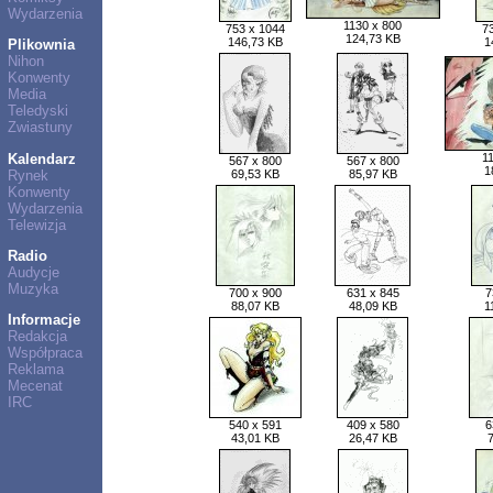
Wydarzenia
1130 x 800
753 x 1044
7
124,73 KB
146,73 KB
1
Plikownia
Nihon
Konwenty
Media
Teledyski
Zwiastuny
Kalendarz
1
567 x 800
567 x 800
1
Rynek
69,53 KB
85,97 KB
Konwenty
Wydarzenia
Telewizja
Radio
Audycje
Muzyka
700 x 900
631 x 845
7
88,07 KB
48,09 KB
1
Informacje
Redakcja
Współpraca
Reklama
Mecenat
IRC
540 x 591
409 x 580
6
43,01 KB
26,47 KB
7