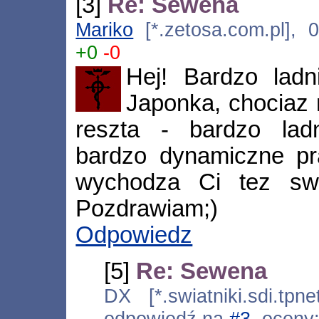
[3]
Re: Sewena
Mariko
[*.zetosa.com.pl], 
+0
-0
Hej! Bardzo ladn
Japonka, chociaz 
reszta - bardzo lad
bardzo dynamiczne prac
wychodza Ci tez swie
Pozdrawiam;)
Odpowiedz
[5]
Re: Sewena
DX [*.swiatniki.sdi.tpn
odpowiedź na
#3
, oceny