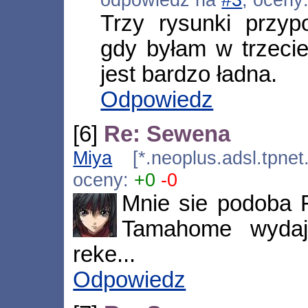
Trzy rysunki przy
gdy byłam w trzeciej
jest bardzo ładna.
Odpowiedz
[6]
Re: Sewena
Miya
[*.neoplus.adsl.tpnet
oceny:
+0
-0
Mnie sie podoba F
Tamahome wydaj
reke...
Odpowiedz