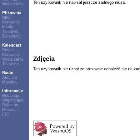
Ten użytkownik nie napisał jeszcze żadnego niusa.
Wydarzenia
Plikownia
Nihon
Konwenty
Media
Teledyski
Zwiastuny
Kalendarz
Rynek
Konwenty
Zdjęcia
Wydarzenia
Telewizja
Ten użytkownik nie uznał za stosowne odnaleźć się na ża
Radio
Audycje
Muzyka
Informacje
Redakcja
Współpraca
Reklama
Mecenat
IRC