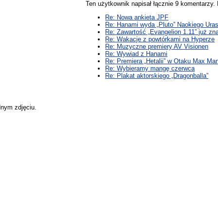
Ten użytkownik napisał łącznie 9 komentarzy
Re: Nowa ankieta JPF
Re: Hanami wyda „Pluto” Naokiego Ura
Re: Zawartość „Evangelion 1.11” już zn
Re: Wakacje z powtórkami na Hyperze
Re: Muzyczne premiery AV Visionen
Re: Wywiad z Hanami
Re: Premiera „Hetalii” w Otaku Max Ma
Re: Wybieramy mangę czerwca
Re: Plakat aktorskiego „Dragonballa”
dnym zdjęciu.