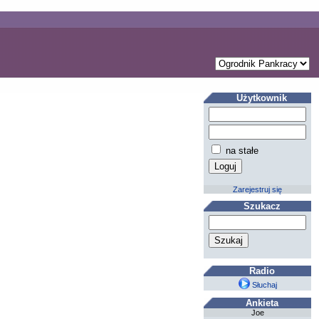
Użytkownik
na stałe
Zarejestruj się
Szukacz
Radio
Słuchaj
Ankieta
Joe