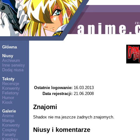
Główna
Niusy
Archiwum
Inne serwisy
Dodaj niusa
Teksty
Recenzje
Ostatnie logowanie:
16.03.2013
Konwenty
Felietony
Data rejestracji:
21.06.2008
Humor
Kiosk
Znajomi
Galerie
Anime
Shadox nie ma jeszcze żadnych znajomych.
Manga
Konwenty
Niusy i komentarze
Cosplay
Fanarty
Komiksy