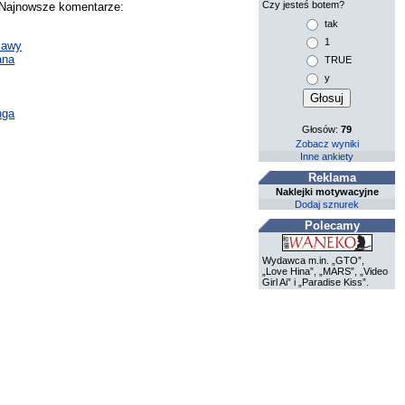
Czy jesteś botem?
. Najnowsze komentarze:
tak
1
sawy
ana
TRUE
y
nga
Głosów:
79
Zobacz wyniki
Inne ankiety
Reklama
Naklejki motywacyjne
Dodaj sznurek
Polecamy
Wydawca m.in. „GTO”,
„Love Hina”, „MARS”, „Video
Girl Ai” i „Paradise Kiss”.