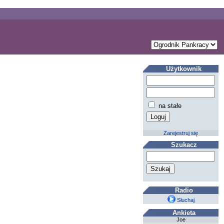
Użytkownik
na stałe
Zarejestruj się
Szukacz
Radio
Słuchaj
Ankieta
Joe