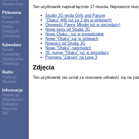
Wydarzenia
Ten użytkownik napisał łącznie 17 niusów. Najnowsze nius
Plikownia
Studio JG wyda Girls und Panzer
Nihon
"Otaku" #46 już za 2 dni w sklepach!
Konwenty
Opowieść Panny Młodej już w sprzedaży!
Media
Nowa seria od Studia JG
Teledyski
Nowe Otaku - już w poniedziałek
Zwiastuny
Nowe "Otaku" już w sklepach
Nowości od Studia JG
Kalendarz
Nowe "Otaku" nadchodzi!
Rynek
35. numer "Otaku" już w sprzedaży
Konwenty
Premiera "Zakuro" na Love 3
Wydarzenia
Telewizja
Zdjęcia
Radio
Audycje
Ten użytkownik nie uznał za stosowne odnaleźć się na ża
Muzyka
Informacje
Redakcja
Współpraca
Reklama
Mecenat
IRC