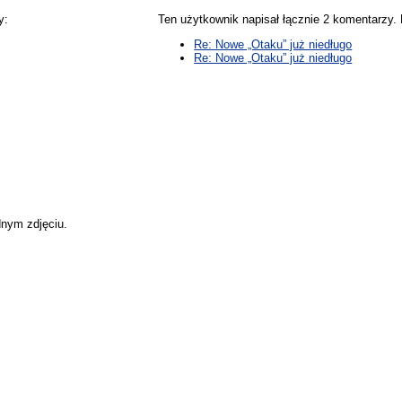
y:
Ten użytkownik napisał łącznie 2 komentarzy
Re: Nowe „Otaku” już niedługo
Re: Nowe „Otaku” już niedługo
dnym zdjęciu.