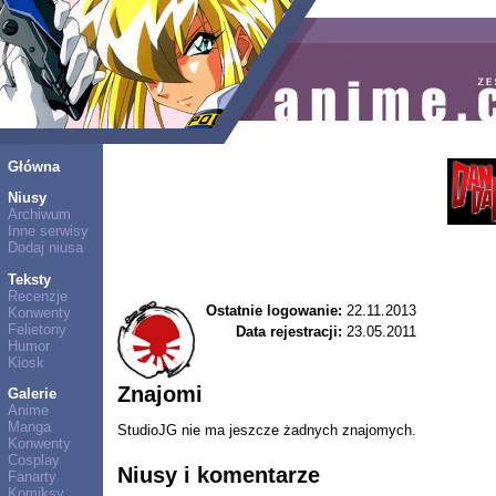
Główna
Niusy
Archiwum
Inne serwisy
Dodaj niusa
Teksty
Recenzje
Ostatnie logowanie:
22.11.2013
Konwenty
Felietony
Data rejestracji:
23.05.2011
Humor
Kiosk
Znajomi
Galerie
Anime
Manga
StudioJG nie ma jeszcze żadnych znajomych.
Konwenty
Cosplay
Niusy i komentarze
Fanarty
Komiksy