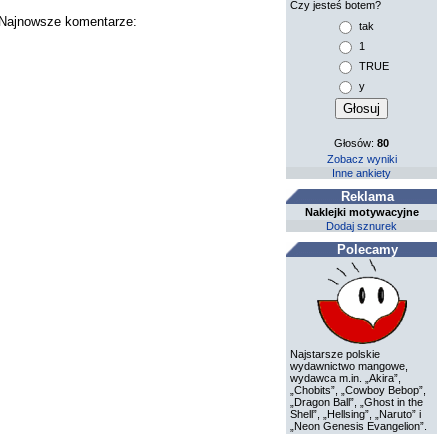
Czy jesteś botem?
. Najnowsze komentarze:
tak
1
TRUE
y
Głosów:
80
Zobacz wyniki
Inne ankiety
Reklama
Naklejki motywacyjne
Dodaj sznurek
Polecamy
Najstarsze polskie
wydawnictwo mangowe,
wydawca m.in. „Akira”,
„Chobits”, „Cowboy Bebop”,
„Dragon Ball”, „Ghost in the
Shell”, „Hellsing”, „Naruto” i
„Neon Genesis Evangelion”.