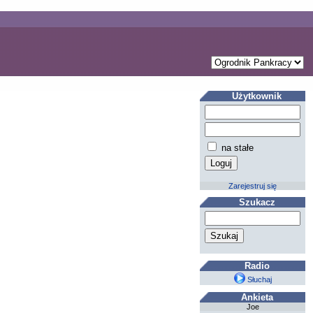
Użytkownik
na stałe
Zarejestruj się
Szukacz
Radio
Słuchaj
Ankieta
Joe