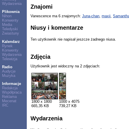
Wydarzenia
Znajomi
Plikownia
Nihon
Vanescence ma 6 znajomych:
Juna-chan
,
maxii
,
Samantha
Konwenty
Media
Niusy i komentarze
Teledyski
Zwiastuny
Ten użytkownik nie napisał jeszcze żadnego niusa.
Kalendarz
Rynek
Konwenty
Wydarzenia
Zdjęcia
Telewizja
Użytkownik jest widoczny na 2 zdjęciach:
Radio
Audycje
Muzyka
Informacje
Redakcja
Współpraca
Reklama
Mecenat
1800 x 1800
1000 x 4075
IRC
665,35 KB
739,27 KB
Wydarzenia