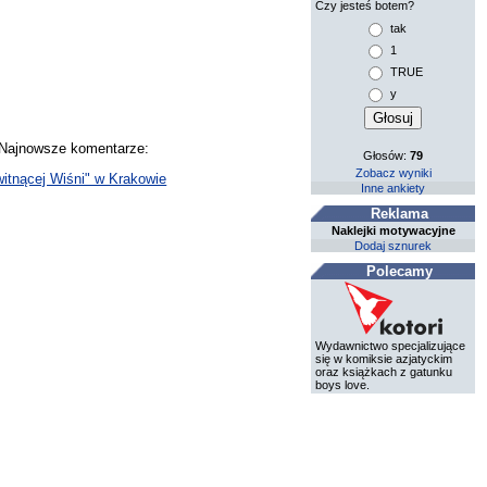
Czy jesteś botem?
tak
1
TRUE
y
. Najnowsze komentarze:
Głosów:
79
Zobacz wyniki
witnącej Wiśni" w Krakowie
Inne ankiety
Reklama
Naklejki motywacyjne
Dodaj sznurek
Polecamy
Wydawnictwo specjalizujące
się w komiksie azjatyckim
oraz książkach z gatunku
boys love.