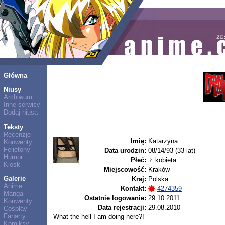
Główna
Niusy
Archiwum
Inne serwisy
Dodaj niusa
Teksty
Recenzje
Imię:
Katarzyna
Konwenty
Felietony
Data urodzin:
08/14/93 (33 lat)
Humor
Płeć:
♀ kobieta
Kiosk
Miejscowość:
Kraków
Galerie
Kraj:
Polska
Anime
Kontakt:
4274359
Manga
Ostatnie logowanie:
29.10.2011
Konwenty
Data rejestracji:
29.08.2010
Cosplay
Fanarty
What the hell I am doing here?!
Komiksy