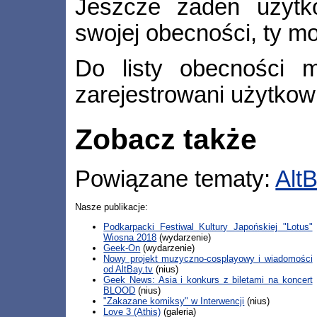
Jeszcze żaden użytko
swojej obecności, ty m
Do listy obecności m
zarejestrowani użytkow
Zobacz także
Powiązane tematy:
AltB
Nasze publikacje:
Podkarpacki Festiwal Kultury Japońskiej "Lotus"
Wiosna 2018
(wydarzenie)
Geek-On
(wydarzenie)
Nowy projekt muzyczno-cosplayowy i wiadomości
od AltBay.tv
(nius)
Geek News: Asia i konkurs z biletami na koncert
BLOOD
(nius)
"Zakazane komiksy" w Interwencji
(nius)
Love 3 (Athis)
(galeria)