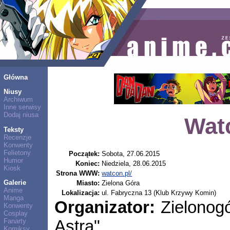
Główna
Niusy
Archiwum
Inne serwisy
Dodaj niusa
Wat
Teksty
Recenzje
Konwenty
Felietony
Początek:
Sobota, 27.06.2015
Humor
Koniec:
Niedziela, 28.06.2015
Kiosk
Strona WWW:
watcon.pl/
Galerie
Miasto:
Zielona Góra
Anime
Lokalizacja:
ul. Fabryczna 13 (Klub Krzywy Komin)
Manga
Organizator:
Zielonogó
Konwenty
Cosplay
Astra"
Fanarty
Komiksy