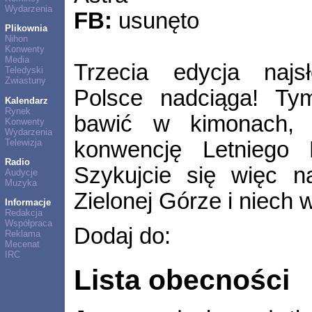
Wydarzenia
FB:
usunęto
Plikownia
Nihon
Konwenty
Media
Trzecia edycja naj
Teledyski
Zwiastuny
Polsce nadciąga! Ty
Kalendarz
Rynek
bawić w kimonach, 
Konwenty
Wydarzenia
Telewizja
konwencję Letniego F
Radio
Szykujcie się więc 
Audycje
Muzyka
Zielonej Górze i niech 
Informacje
Redakcja
Współpraca
Dodaj do:
Reklama
Mecenat
IRC
Lista obecności