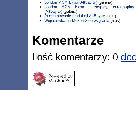
London MCM Expo (Altbay.tv)
(galeria)
London MCM Expo - cosplay, eurocosplay
(Altbay.tv)
(galeria)
Podsumowanie produkcji AltBay.tv
(nius)
Wejściówka na Mokon 2 do wygrania
(nius)
Komentarze
Ilość komentarzy: 0
dod