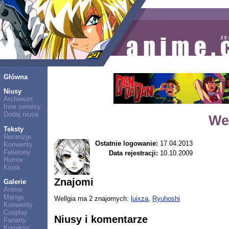
Główna
Niusy
Archiwum
Inne serwisy
Dodaj niusa
We
Teksty
Recenzje
Ostatnie logowanie:
17.04.2013
Konwenty
Felietony
Data rejestracji:
10.10.2009
Humor
Kiosk
Znajomi
Galerie
Anime
Manga
Wellgia ma 2 znajomych:
luixza
,
Ryuhoshi
Konwenty
Cosplay
Niusy i komentarze
Fanarty
Komiksy