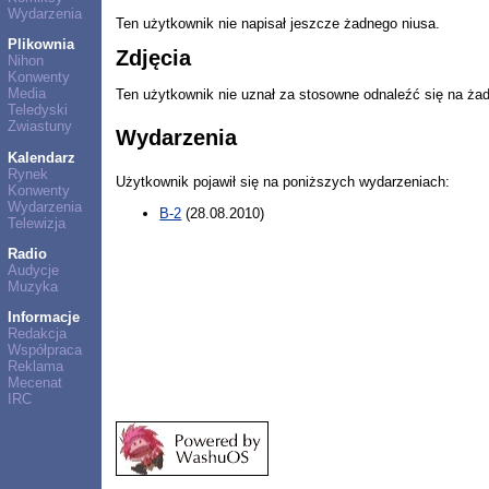
Wydarzenia
Ten użytkownik nie napisał jeszcze żadnego niusa.
Plikownia
Zdjęcia
Nihon
Konwenty
Media
Ten użytkownik nie uznał za stosowne odnaleźć się na ża
Teledyski
Zwiastuny
Wydarzenia
Kalendarz
Rynek
Użytkownik pojawił się na poniższych wydarzeniach:
Konwenty
Wydarzenia
B-2
(28.08.2010)
Telewizja
Radio
Audycje
Muzyka
Informacje
Redakcja
Współpraca
Reklama
Mecenat
IRC