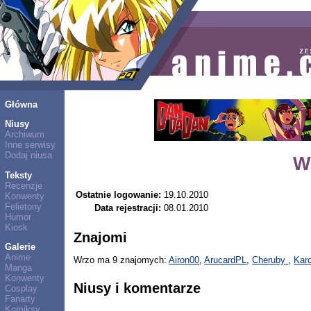
Główna
Niusy
Archiwum
Inne serwisy
Dodaj niusa
W
Teksty
Recenzje
Ostatnie logowanie:
19.10.2010
Konwenty
Felietony
Data rejestracji:
08.01.2010
Humor
Kiosk
Znajomi
Galerie
Anime
Wrzo ma 9 znajomych:
Airon00
,
ArucardPL
,
Cheruby
,
Karo
Manga
Konwenty
Niusy i komentarze
Cosplay
Fanarty
Komiksy