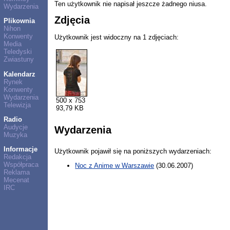
Ten użytkownik nie napisał jeszcze żadnego niusa.
Wydarzenia
Zdjęcia
Plikownia
Nihon
Konwenty
Użytkownik jest widoczny na 1 zdjęciach:
Media
Teledyski
Zwiastuny
Kalendarz
Rynek
Konwenty
Wydarzenia
500 x 753
Telewizja
93,79 KB
Radio
Audycje
Wydarzenia
Muzyka
Informacje
Użytkownik pojawił się na poniższych wydarzeniach:
Redakcja
Współpraca
Noc z Anime w Warszawie
(30.06.2007)
Reklama
Mecenat
IRC