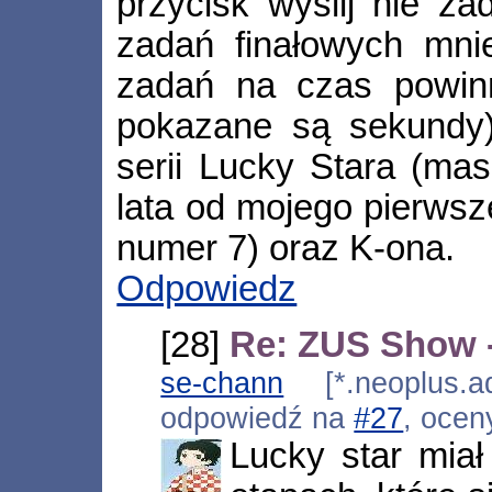
przycisk wyślij nie za
zadań finałowych mni
zadań na czas powin
pokazane są sekundy)
serii Lucky Stara (ma
lata od mojego pierws
numer 7) oraz K-ona.
Odpowiedz
[28]
Re: ZUS Show 
se-chann
[*.neoplus.ad
odpowiedź na
#27
, ocen
Lucky star miał