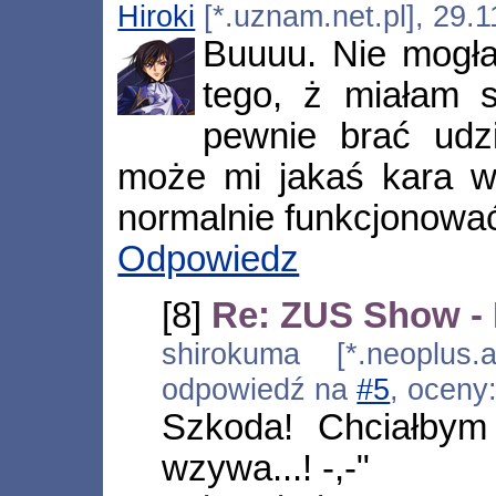
Hiroki
[*.uznam.net.pl], 29.
Buuuu. Nie mogła
tego, ż miałam 
pewnie brać udz
może mi jakaś kara w
normalnie funkcjonowa
Odpowiedz
[8]
Re: ZUS Show -
shirokuma [*.neoplus.a
odpowiedź na
#5
, oceny
Szkoda! Chciałbym
wzywa...! -,-"