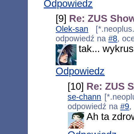
Odpowiedz
[9]
Re: ZUS Show
Olek-san
[*.neoplus.
odpowiedź na
#8
, oc
tak... wykrus
Odpowiedz
[10]
Re: ZUS S
se-chann
[*.neoplu
odpowiedź na
#9
,
Ah ta zdro