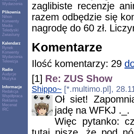
zaglibiste recenzje 
Wydarzenia
Plikownia
razem odbędzie się ko
Nihon
Konwenty
nagrodę do 60 zł. Licz
Media
Teledyski
Zwiastuny
Komentarze
Kalendarz
Rynek
Konwenty
Wydarzenia
Ilość komentarzy: 29
do
Telewizja
Radio
Audycje
[1]
Re: ZUS Show
Muzyka
Shippo~
[*.multimo.pl], 28.
Informacje
Redakcja
Współpraca
Oł siet! Zapomni
Reklama
Mecenat
jadę na WFKJ ._.
IRC
Więc pytanko: cz
tutaj pisze, że pod n