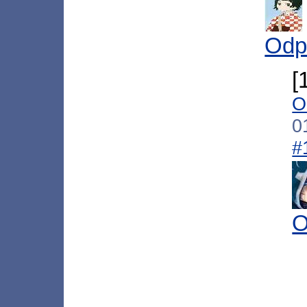
Odp
[
O
0
#
O