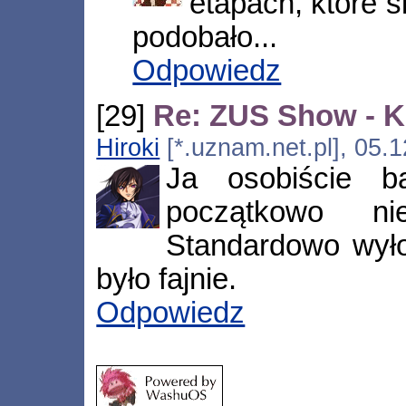
etapach, które s
podobało...
Odpowiedz
[29]
Re: ZUS Show - 
Hiroki
[*.uznam.net.pl], 05.
Ja osobiście ba
początkowo ni
Standardowo wyło
było fajnie.
Odpowiedz