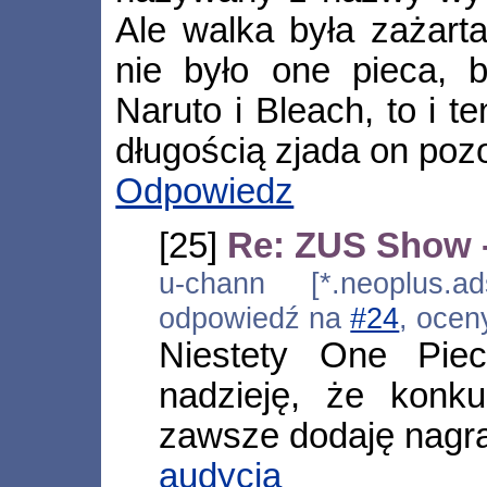
Ale walka była zażar
nie było one pieca, b
Naruto i Bleach, to i t
długością zjada on pozo
Odpowiedz
[25]
Re: ZUS Show 
u-chann [*.neoplus.ad
odpowiedź na
#24
, ocen
Niestety One Pie
nadzieję, że konk
zawsze dodaję nagr
audycja