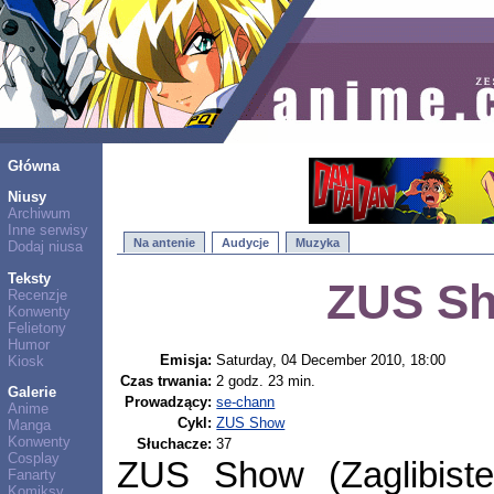
Główna
Niusy
Archiwum
Inne serwisy
Na antenie
Audycje
Muzyka
Dodaj niusa
Teksty
ZUS Sh
Recenzje
Konwenty
Felietony
Humor
Emisja:
Saturday, 04 December 2010, 18:00
Kiosk
Czas trwania:
2 godz. 23 min.
Galerie
Prowadzący:
se-chann
Anime
Cykl:
ZUS Show
Manga
Konwenty
Słuchacze:
37
Cosplay
ZUS Show (Zaglibist
Fanarty
Komiksy