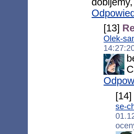
dobijemy,
Odpowie
[13]
Re
Olek-sa
14:27:2
b
C
Odpow
[14
se-c
01.1
ocen