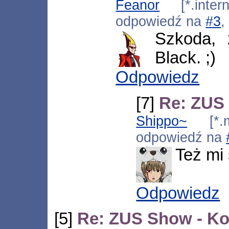
Feanor
[*.intern
odpowiedź na
#3
,
Szkoda, 
Black. ;)
Odpowiedz
[7]
Re: ZUS
Shippo~
[*.mu
odpowiedź na
Też mi 
Odpowiedz
[5]
Re: ZUS Show - K