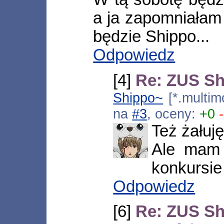
a ja zapomniałam 
będzie Shippo...
Odpowiedz
[4]
Re: ZUS S
Shippo~
[*.multim
na
#3
, oceny:
+0
Też żałuję
Ale mam 
konkursie
Odpowiedz
[6]
Re: ZUS S