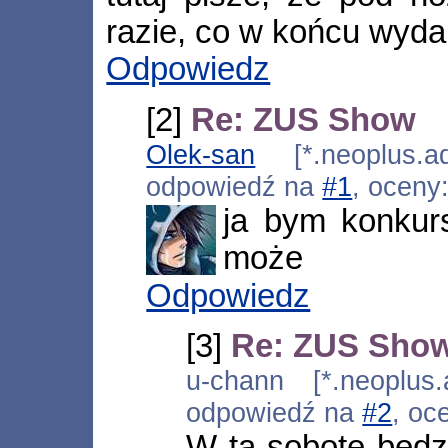
razie, co w końcu wyda
Odpowiedz
[2]
Re: ZUS Show
Olek-san
[*.neoplus.ad
odpowiedź na
#1
, oceny
ja bym konkurs
może
Odpowiedz
[3]
Re: ZUS Sho
u-chann [*.neoplus.
odpowiedź na
#2
, oc
W tą sobotę będzi