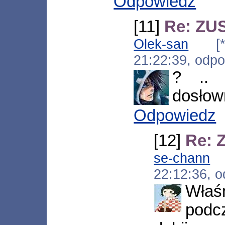
Odpowiedz
[11]
Re: ZU
Olek-san
[*.ne
21:22:39, odp
? .. 
dosłown
Odpowiedz
[12]
Re: 
se-chann
[*
22:12:36, 
Właś
pod