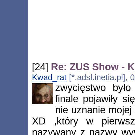
[24]
Re: ZUS Show - 
Kwad_rat
[*.adsl.inetia.pl]
zwycięstwo było 
finale pojawiły s
nie uznanie moje
XD ,który w pierwsz
nazywany z nazwy wyw