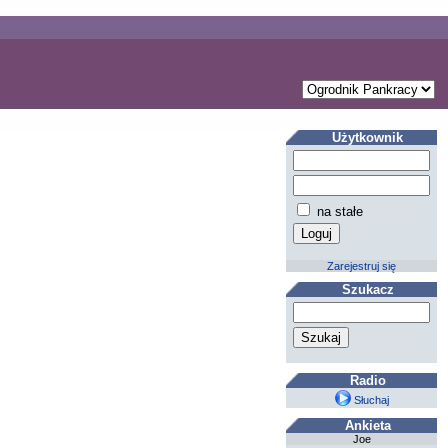
Użytkownik
na stałe
Zarejestruj się
Szukacz
Radio
Słuchaj
Ankieta
Joe