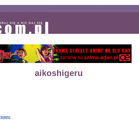
aikoshigeru
higeru