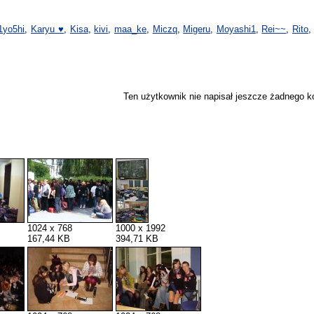
1yo5hi
,
Karyu ♥
,
Kisa
,
kivi
,
maa_ke
,
Miczq
,
Migeru
,
Moyashi1
,
Rei~~
,
Rito
Ten użytkownik nie napisał jeszcze żadnego 
1024 x 768
1000 x 1992
167,44 KB
394,71 KB