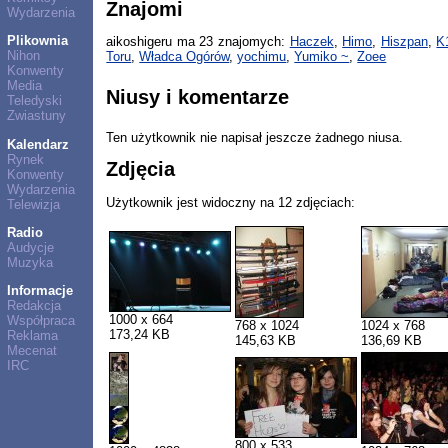
Znajomi
Wydarzenia
Plikownia
aikoshigeru ma 23 znajomych:
Haczek
,
Himo
,
Hiszpan
,
K
Nihon
Toru
,
Władca Ogórów
,
yochimu
,
Yumiko ~
,
Zoee
Konwenty
Media
Niusy i komentarze
Teledyski
Zwiastuny
Ten użytkownik nie napisał jeszcze żadnego niusa.
Kalendarz
Rynek
Zdjęcia
Konwenty
Wydarzenia
Użytkownik jest widoczny na 12 zdjęciach:
Telewizja
Radio
Audycje
Muzyka
Informacje
Redakcja
1000 x 664
Współpraca
768 x 1024
1024 x 768
173,24 KB
Reklama
145,63 KB
136,69 KB
Mecenat
IRC
800 x 533