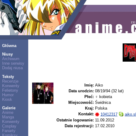
Główna
Niusy
Archiwum
Inne serwisy
Dodaj niusa
Teksty
Recenzje
Imię:
Aiko
Konwenty
Felietony
Data urodzin:
08/19/94 (32 lat)
Humor
Płeć:
♀ kobieta
Kiosk
Miejscowość:
Świdnica
Galerie
Kraj:
Polska
Anime
Kontakt:
10412317
aiko.s
Manga
Ostatnie logowanie:
11.09.2012
Konwenty
Data rejestracji:
17.02.2010
Cosplay
Fanarty
Komiksy