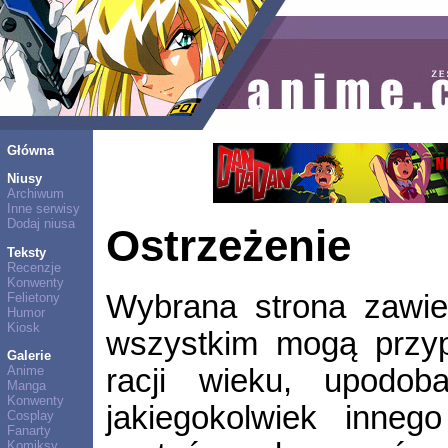
Główna
Niusy
Archiwum
Inne serwisy
Dodaj niusa
Ostrzeżenie
Teksty
Recenzje
Konwenty
Wybrana strona zawier
Felietony
Humor
Kiosk
wszystkim mogą przyp
Galerie
racji wieku, upodob
Anime
Manga
Konwenty
jakiegokolwiek inne
Cosplay
Fanarty
Komiksy