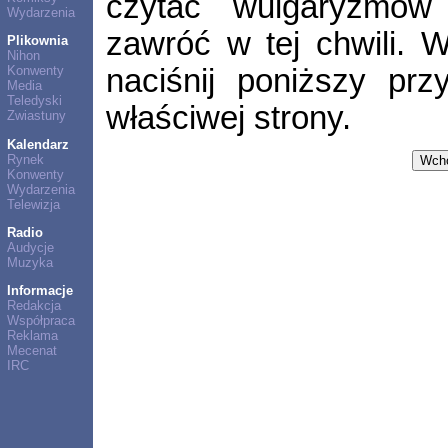
czytać wulgaryzmów 
Wydarzenia
zawróć w tej chwili.
Plikownia
Nihon
naciśnij poniższy prz
Konwenty
Media
Teledyski
właściwej strony.
Zwiastuny
Kalendarz
Rynek
Konwenty
Wydarzenia
Telewizja
Radio
Audycje
Muzyka
Informacje
Redakcja
Współpraca
Reklama
Mecenat
IRC