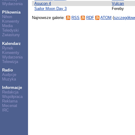
Asucon 4
Vulcan
Wydarzenia
Sailor Moon Day 3
Fereby
Plikownia
Nihon
Najnowsze galerie:
RSS
RDF
ATOM
(
szczegółowe
Konwenty
Media
Teledyski
Zwiastuny
Kalendarz
Rynek
Konwenty
Wydarzenia
Telewizja
Radio
Audycje
Muzyka
Informacje
Redakcja
Współpraca
Reklama
Mecenat
IRC