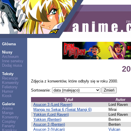
Główna
Niusy
Archiwum
Inne serwisy
Dodaj niusa
20
Teksty
Recenzje
Zdjęcia z konwentów, które odbyły się w roku 2000.
Konwenty
Felietony
Sortowanie:
Humor
Kiosk
Tytuł
Autor
Galerie
Asucon 3 (Lord Raven)
Lord Raven
Anime
Manga no Sekai 6 (Świat Mangi 6)
Mirai
Manga
Yokkon (Lord Raven)
Lord Raven
Konwenty
Yokkon (Benten)
Benten
Cosplay
Asucon 3 (Benten)
Benten
Fanarty
Asucon 3 (Vulcan)
Vulcan
Komiksy