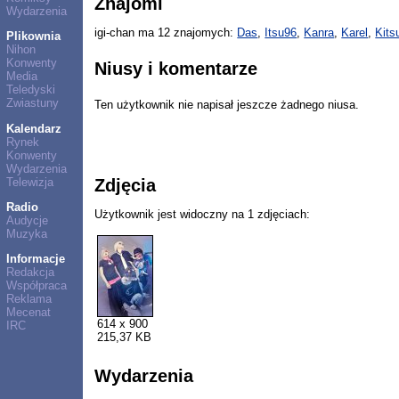
Znajomi
Wydarzenia
igi-chan ma 12 znajomych:
Das
,
Itsu96
,
Kanra
,
Karel
,
Kits
Plikownia
Nihon
Konwenty
Niusy i komentarze
Media
Teledyski
Zwiastuny
Ten użytkownik nie napisał jeszcze żadnego niusa.
Kalendarz
Rynek
Konwenty
Wydarzenia
Telewizja
Zdjęcia
Radio
Użytkownik jest widoczny na 1 zdjęciach:
Audycje
Muzyka
Informacje
Redakcja
Współpraca
Reklama
Mecenat
614 x 900
IRC
215,37 KB
Wydarzenia