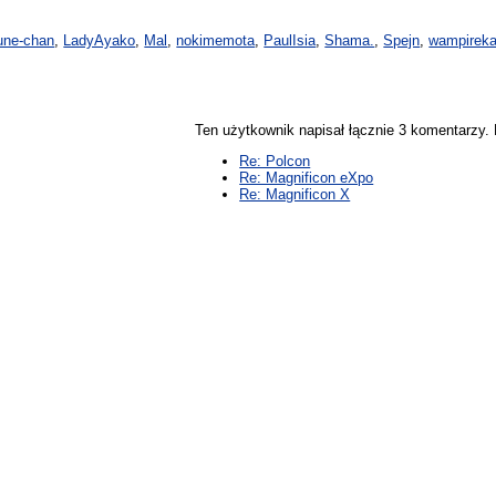
une-chan
,
LadyAyako
,
Mal
,
nokimemota
,
PaulIsia
,
Shama.
,
Spejn
,
wampireka
Ten użytkownik napisał łącznie 3 komentarzy
Re: Polcon
Re: Magnificon eXpo
Re: Magnificon X