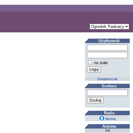
Użytkownik
na stałe
Zarejestruj się
Szukacz
Radio
Słuchaj
Ankieta
Joe