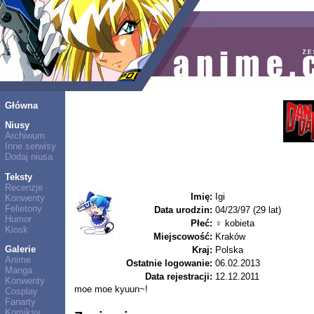
Główna
Niusy
Archiwum
Inne serwisy
Dodaj niusa
Teksty
Recenzje
Imię:
Igi
Konwenty
Felietony
Data urodzin:
04/23/97 (29 lat)
Humor
Płeć:
♀ kobieta
Kiosk
Miejscowość:
Kraków
Galerie
Kraj:
Polska
Anime
Ostatnie logowanie:
06.02.2013
Manga
Data rejestracji:
12.12.2011
Konwenty
moe moe kyuun~!
Cosplay
Fanarty
Komiksy