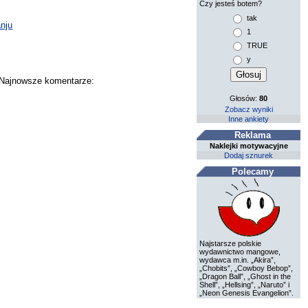
Czy jesteś botem?
tak
nju
1
TRUE
y
. Najnowsze komentarze:
Głosów:
80
Zobacz wyniki
Inne ankiety
Reklama
Naklejki motywacyjne
Dodaj sznurek
Polecamy
Najstarsze polskie
wydawnictwo mangowe,
wydawca m.in. „Akira”,
„Chobits”, „Cowboy Bebop”,
„Dragon Ball”, „Ghost in the
Shell”, „Hellsing”, „Naruto” i
„Neon Genesis Evangelion”.